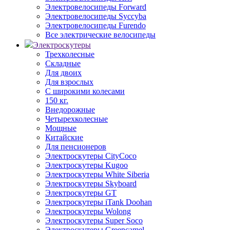
Электровелосипеды Forward
Электровелосипеды Syccyba
Электровелосипеды Furendo
Все электрические велосипеды
Электроскутеры
Трехколесные
Складные
Для двоих
Для взрослых
С широкими колесами
150 кг.
Внедорожные
Четырехколесные
Мощные
Китайские
Для пенсионеров
Электроскутеры CityCoco
Электроскутеры Kugoo
Электроскутеры White Siberia
Электроскутеры Skyboard
Электроскутеры GT
Электроскутеры iTank Doohan
Электроскутеры Wolong
Электроскутеры Super Soco
Электроскутеры Greencamel