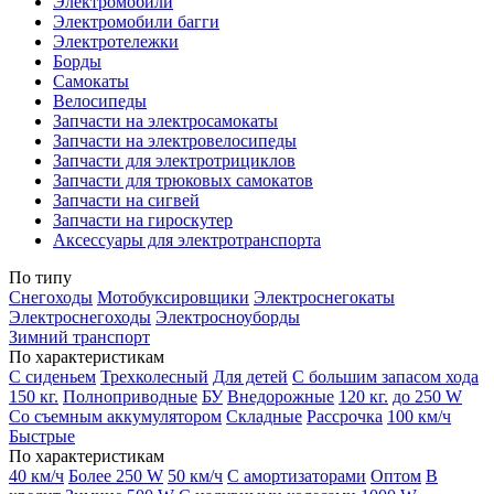
Электромобили
Электромобили багги
Электротележки
Борды
Самокаты
Велосипеды
Запчасти на электросамокаты
Запчасти на электровелосипеды
Запчасти для электротрициклов
Запчасти для трюковых самокатов
Запчасти на сигвей
Запчасти на гироскутер
Аксессуары для электротранспорта
По типу
Снегоходы
Мотобуксировщики
Электроснегокаты
Электроснегоходы
Электросноуборды
Зимний транспорт
По характеристикам
С сиденьем
Трехколесный
Для детей
С большим запасом хода
150 кг.
Полноприводные
БУ
Внедорожные
120 кг.
до 250 W
Со съемным аккумулятором
Складные
Рассрочка
100 км/ч
Быстрые
По характеристикам
40 км/ч
Более 250 W
50 км/ч
С амортизаторами
Оптом
В