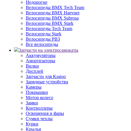
Недорогие
Велосипеды BMX Tech Team
Велосипеды BMX Haevner
Велосипеды BMX Subrosa
Велосипеды BMX Stark
Велосипеды Tech Team
Велосипеды Stark
Велосипеды РВЗ
Все велосипеды
Запчасти на электросамокаты
Аккумуляторы
Амортизаторы
Вилки
Дисплей
Запчасти для Kugoo
Зарядные устройства
Камеры
Покрышки
Мотор колесо
Замки
Контроллеры
Освещения и фары
Сумки чехлы
Курки
Крылья