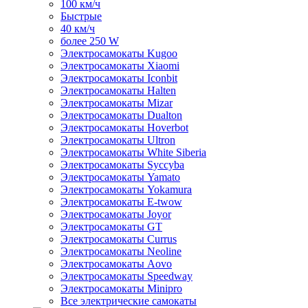
100 км/ч
Быстрые
40 км/ч
более 250 W
Электросамокаты Kugoo
Электросамокаты Xiaomi
Электросамокаты Iconbit
Электросамокаты Halten
Электросамокаты Mizar
Электросамокаты Dualton
Электросамокаты Hoverbot
Электросамокаты Ultron
Электросамокаты White Siberia
Электросамокаты Syccyba
Электросамокаты Yamato
Электросамокаты Yokamura
Электросамокаты E-twow
Электросамокаты Joyor
Электросамокаты GT
Электросамокаты Currus
Электросамокаты Neoline
Электросамокаты Aovo
Электросамокаты Speedway
Электросамокаты Minipro
Все электрические самокаты