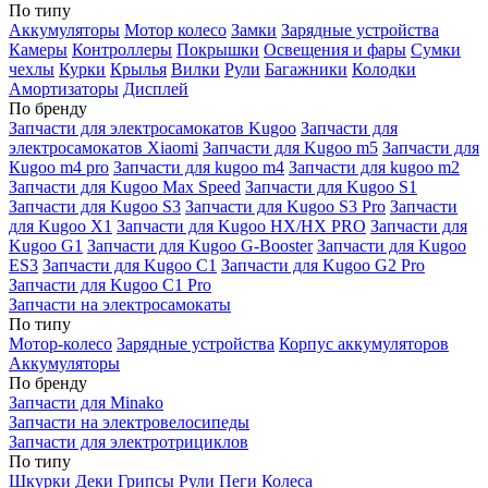
По типу
Аккумуляторы
Мотор колесо
Замки
Зарядные устройства
Камеры
Контроллеры
Покрышки
Освещения и фары
Сумки
чехлы
Курки
Крылья
Вилки
Рули
Багажники
Колодки
Амортизаторы
Дисплей
По бренду
Запчасти для электросамокатов Kugoo
Запчасти для
электросамокатов Xiaomi
Запчасти для Kugoo m5
Запчасти для
Кugoo m4 pro
Запчасти для kugoo m4
Запчасти для kugoo m2
Запчасти для Kugoo Max Speed
Запчасти для Kugoo S1
Запчасти для Kugoo S3
Запчасти для Kugoo S3 Pro
Запчасти
для Kugoo X1
Запчасти для Kugoo HX/HX PRO
Запчасти для
Kugoo G1
Запчасти для Kugoo G-Booster
Запчасти для Kugoo
ES3
Запчасти для Kugoo C1
Запчасти для Kugoo G2 Pro
Запчасти для Kugoo C1 Pro
Запчасти на электросамокаты
По типу
Мотор-колесо
Зарядные устройства
Корпус аккумуляторов
Аккумуляторы
По бренду
Запчасти для Minako
Запчасти на электровелосипеды
Запчасти для электротрициклов
По типу
Шкурки
Деки
Грипсы
Рули
Пеги
Колеса