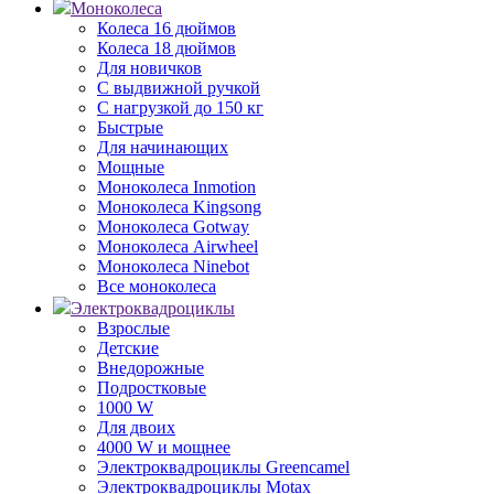
Моноколеса
Колеса 16 дюймов
Колеса 18 дюймов
Для новичков
С выдвижной ручкой
С нагрузкой до 150 кг
Быстрые
Для начинающих
Мощные
Моноколеса Inmotion
Моноколеса Kingsong
Моноколеса Gotway
Моноколеса Airwheel
Моноколеса Ninebot
Все моноколеса
Электроквадроциклы
Взрослые
Детские
Внедорожные
Подростковые
1000 W
Для двоих
4000 W и мощнее
Электроквадроциклы Greencamel
Электроквадроциклы Motax