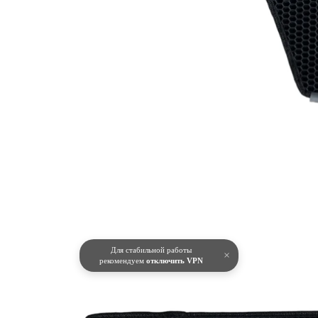
Для стабильной работы
×
рекомендуем
отключить VPN