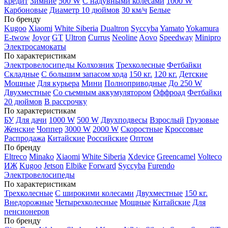
кредит
Зимние
500 W
С надувными колесами
1000 W
Карбоновые
Диаметр 10 дюймов
30 км/ч
Белые
По бренду
Kugoo
Xiaomi
White Siberia
Dualtron
Syccyba
Yamato
Yokamura
E-twow
Joyor
GT
Ultron
Currus
Neoline
Aovo
Speedway
Minipro
Электросамокаты
По характеристикам
Электровелосипеды Колхозник
Трехколесные
Фетбайки
Складные
С большим запасом хода
150 кг.
120 кг.
Детские
Мощные
Для курьера
Мини
Полноприводные
До 250 W
Двухместные
Со съемным аккумулятором
Оффроад
Фетбайки
20 дюймов
В рассрочку
По характеристикам
БУ
Для дачи
1000 W
500 W
Двухподвесы
Взрослый
Грузовые
Женские
Чоппер
3000 W
2000 W
Скоростные
Кроссовые
Распродажа
Китайские
Российские
Оптом
По бренду
Eltreco
Minako
Xiaomi
White Siberia
Xdevice
Greencamel
Volteco
ИЖ
Kugoo
Jetson
Elbike
Forward
Syccyba
Furendo
Электровелосипеды
По характеристикам
Трехколесные
С широкими колесами
Двухместные
150 кг.
Внедорожные
Четырехколесные
Мощные
Китайские
Для
пенсионеров
По бренду