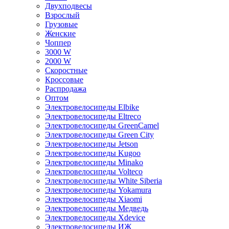
Двухподвесы
Взрослый
Грузовые
Женские
Чоппер
3000 W
2000 W
Скоростные
Кроссовые
Распродажа
Оптом
Электровелосипеды Elbike
Электровелосипеды Eltreco
Электровелосипеды GreenCamel
Электровелосипеды Green City
Электровелосипеды Jetson
Электровелосипеды Kugoo
Электровелосипеды Minako
Электровелосипеды Volteco
Электровелосипеды White Siberia
Электровелосипеды Yokamura
Электровелосипеды Xiaomi
Электровелосипеды Медведь
Электровелосипеды Xdevice
Электровелосипеды ИЖ