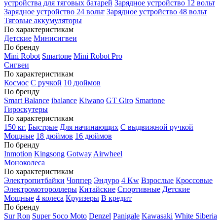
устройства для тяговых батарей
Зарядное устройство 12 вольт
Зарядное устройство 24 вольт
Зарядное устройство 48 вольт
Тяговые аккумуляторы
По характеристикам
Детские
Минисигвеи
По бренду
Mini Robot
Smartone
Mini Robot Pro
Сигвеи
По характеристикам
Космос
С ручкой
10 дюймов
По бренду
Smart Balance
ibalance
Kiwano
GT Giro
Smartone
Гироскутеры
По характеристикам
150 кг.
Быстрые
Для начинающих
С выдвижной ручкой
Мощные
18 дюймов
16 дюймов
По бренду
Inmotion
Kingsong
Gotway
Airwheel
Моноколеса
По характеристикам
Электропитбайки
Чоппер
Эндуро
4 Kw
Взрослые
Кроссовые
Электромотороллеры
Китайские
Спортивные
Детские
Мощные
4 колеса
Круизеры
В кредит
По бренду
Sur Ron
Super Soco Moto
Denzel
Panigale
Kawasaki
White Siberia