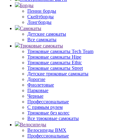
Борды
Пенни борды
Скейтборды
Лонгборды
Самокаты
Детские самокаты
Все самокаты
Трюковые самокаты
Трюковые самокаты Tech Team
Трюковые самокаты Hipe
Трюковые самокаты Ethic
Трюковые самокаты Street
Детские трюковые самокаты
Дорогие
Фиолетовые
Парковые
Черные
Профессиональные
С прямым рулем
Трюковые без колес
Все трюковые самокаты
Велосипеды
Велосипеды BMX
Профессиональные