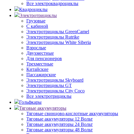
Все электроквадроциклы
Квадроциклы
Электротрициклы
Грузовые
С кабиной
Электротрициклы GreenCamel
Электротрициклы Rutrike
Электротрициклы White Siberia
Взрослые
Двухместные
Для пенсионеров
Трехместные
Китайские
Пассажирские
Электротрициклы Skyboard
Электротрициклы GT
Электротрициклы City Coco
Все электротрициклы
Гольфкары
Тяговые аккумуляторы
Тяговые свинцово-кислотные аккумуляторы
Тяговые аккумуляторы 12 Вольт
Тяговые аккумуляторы 24 Вольт
Тяговые аккумуляторы 48 Вольт