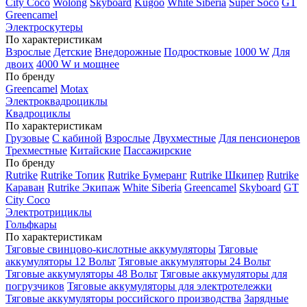
City Coco
Wolong
Skyboard
Kugoo
White Siberia
Super Soco
GT
Greencamel
Электроскутеры
По характеристикам
Взрослые
Детские
Внедорожные
Подростковые
1000 W
Для
двоих
4000 W и мощнее
По бренду
Greencamel
Motax
Электроквадроциклы
Квадроциклы
По характеристикам
Грузовые
С кабиной
Взрослые
Двухместные
Для пенсионеров
Трехместные
Китайские
Пассажирские
По бренду
Rutrike
Rutrike Топик
Rutrike Бумеранг
Rutrike Шкипер
Rutrike
Караван
Rutrike Экипаж
White Siberia
Greencamel
Skyboard
GT
City Coco
Электротрициклы
Гольфкары
По характеристикам
Тяговые свинцово-кислотные аккумуляторы
Тяговые
аккумуляторы 12 Вольт
Тяговые аккумуляторы 24 Вольт
Тяговые аккумуляторы 48 Вольт
Тяговые аккумуляторы для
погрузчиков
Тяговые аккумуляторы для электротележки
Тяговые аккумуляторы российского производства
Зарядные