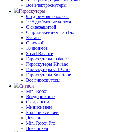
Все электроскутеры
Гироскутеры
6.5 дюймовые колеса
10.5 дюймовые колеса
С аквазащитой
С приложением ТаоТао
Космос
С ручкой
10 дюймов
Smart Balance
Гироскутеры ibalance
Гироскутеры Kiwano
Гироскутеры GT Giro
Гироскутеры Smartone
Все гироскутеры
Сигвеи
Mini Robot
Внедорожные
С сиденьем
Минисигвеи
Большие сигвеи
Детские
Mini Robot Pro
Все сигвеи