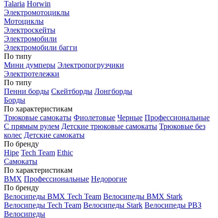
Talaria
Horwin
Электромотоциклы
Мотоциклы
Электроскейты
Электромобили
Электромобили багги
По типу
Мини думперы
Электропогрузчики
Электротележки
По типу
Пенни борды
Скейтборды
Лонгборды
Борды
По характеристикам
Трюковые самокаты
Фиолетовые
Черные
Профессиональные
С прямым рулем
Детские трюковые самокаты
Трюковые без
колес
Детские самокаты
По бренду
Hipe
Tech Team
Ethic
Самокаты
По характеристикам
BMX
Профессиональные
Недорогие
По бренду
Велосипеды BMX Tech Team
Велосипеды BMX Stark
Велосипеды Tech Team
Велосипеды Stark
Велосипеды РВЗ
Велосипеды