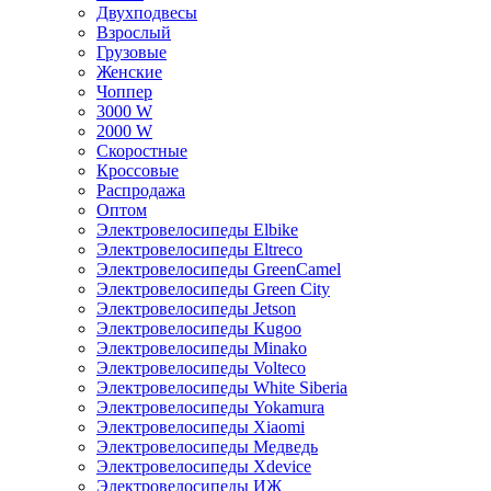
Двухподвесы
Взрослый
Грузовые
Женские
Чоппер
3000 W
2000 W
Скоростные
Кроссовые
Распродажа
Оптом
Электровелосипеды Elbike
Электровелосипеды Eltreco
Электровелосипеды GreenCamel
Электровелосипеды Green City
Электровелосипеды Jetson
Электровелосипеды Kugoo
Электровелосипеды Minako
Электровелосипеды Volteco
Электровелосипеды White Siberia
Электровелосипеды Yokamura
Электровелосипеды Xiaomi
Электровелосипеды Медведь
Электровелосипеды Xdevice
Электровелосипеды ИЖ