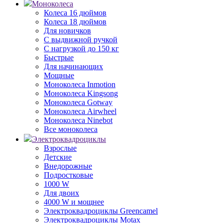
Моноколеса
Колеса 16 дюймов
Колеса 18 дюймов
Для новичков
С выдвижной ручкой
С нагрузкой до 150 кг
Быстрые
Для начинающих
Мощные
Моноколеса Inmotion
Моноколеса Kingsong
Моноколеса Gotway
Моноколеса Airwheel
Моноколеса Ninebot
Все моноколеса
Электроквадроциклы
Взрослые
Детские
Внедорожные
Подростковые
1000 W
Для двоих
4000 W и мощнее
Электроквадроциклы Greencamel
Электроквадроциклы Motax