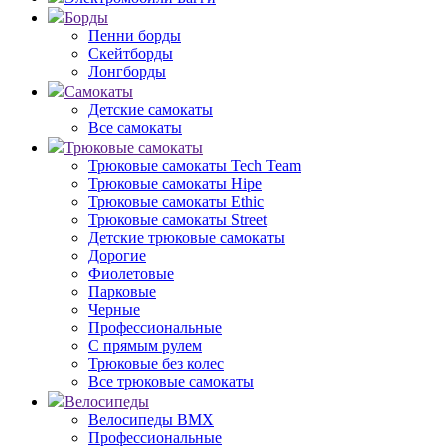
Борды
Пенни борды
Скейтборды
Лонгборды
Самокаты
Детские самокаты
Все самокаты
Трюковые самокаты
Трюковые самокаты Tech Team
Трюковые самокаты Hipe
Трюковые самокаты Ethic
Трюковые самокаты Street
Детские трюковые самокаты
Дорогие
Фиолетовые
Парковые
Черные
Профессиональные
С прямым рулем
Трюковые без колес
Все трюковые самокаты
Велосипеды
Велосипеды BMX
Профессиональные