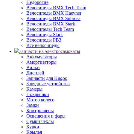
Недорогие
Велосипеды BMX Tech Team
Велосипеды BMX Haevner
Велосипеды BMX Subrosa
Велосипеды BMX Stark
Велосипеды Tech Team
Велосипеды Stark
Велосипеды РВЗ
Все велосипеды
Запчасти на электросамокаты
Аккумуляторы
Амортизаторы
Вилки
Дисплей
Запчасти для Kugoo
Зарядные устройства
Камеры
Покрышки
Мотор колесо
Замки
Контроллеры
Освещения и фары
Сумки чехлы
Курки
Крылья