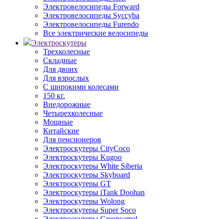
Электровелосипеды Forward
Электровелосипеды Syccyba
Электровелосипеды Furendo
Все электрические велосипеды
Электроскутеры
Трехколесные
Складные
Для двоих
Для взрослых
С широкими колесами
150 кг.
Внедорожные
Четырехколесные
Мощные
Китайские
Для пенсионеров
Электроскутеры CityCoco
Электроскутеры Kugoo
Электроскутеры White Siberia
Электроскутеры Skyboard
Электроскутеры GT
Электроскутеры iTank Doohan
Электроскутеры Wolong
Электроскутеры Super Soco
Электроскутеры Greencamel