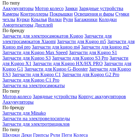
По типу
Аккумуляторы
Мотор колесо
Замки
Зарядные устройства
Камеры
Контроллеры
Покрышки
Освещения и фары
Сумки
чехлы
Курки
Крылья
Вилки
Рули
Багажники
Колодки
Амортизаторы
Дисплей
По бренду
Запчасти для электросамокатов Kugoo
Запчасти для
электросамокатов Xiaomi
Запчасти для Kugoo m5
Запчасти для
Кugoo m4 pro
Запчасти для kugoo m4
Запчасти для kugoo m2
Запчасти для Kugoo Max Speed
Запчасти для Kugoo S1
Запчасти для Kugoo S3
Запчасти для Kugoo S3 Pro
Запчасти
для Kugoo X1
Запчасти для Kugoo HX/HX PRO
Запчасти для
Kugoo G1
Запчасти для Kugoo G-Booster
Запчасти для Kugoo
ES3
Запчасти для Kugoo C1
Запчасти для Kugoo G2 Pro
Запчасти для Kugoo C1 Pro
Запчасти на электросамокаты
По типу
Мотор-колесо
Зарядные устройства
Корпус аккумуляторов
Аккумуляторы
По бренду
Запчасти для Minako
Запчасти на электровелосипеды
Запчасти для электротрициклов
По типу
Шкурки
Деки
Грипсы
Рули
Пеги
Колеса