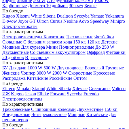
кредит
Зимние
500 W
С надувными колесами
1000 W
Карбоновые
Диаметр 10 дюймов
30 км/ч
Белые
По бренду
Kugoo
Xiaomi
White Siberia
Dualtron
Syccyba
Yamato
Yokamura
E-twow
Joyor
GT
Ultron
Currus
Neoline
Aovo
Speedway
Minipro
Электросамокаты
По характеристикам
Электровелосипеды Колхозник
Трехколесные
Фетбайки
Складные
С большим запасом хода
150 кг.
120 кг.
Детские
Мощные
Для курьера
Мини
Полноприводные
До 250 W
Двухместные
Со съемным аккумулятором
Оффроад
Фетбайки
20 дюймов
В рассрочку
По характеристикам
БУ
Для дачи
1000 W
500 W
Двухподвесы
Взрослый
Грузовые
Женские
Чоппер
3000 W
2000 W
Скоростные
Кроссовые
Распродажа
Китайские
Российские
Оптом
По бренду
Eltreco
Minako
Xiaomi
White Siberia
Xdevice
Greencamel
Volteco
ИЖ
Kugoo
Jetson
Elbike
Forward
Syccyba
Furendo
Электровелосипеды
По характеристикам
Трехколесные
С широкими колесами
Двухместные
150 кг.
Внедорожные
Четырехколесные
Мощные
Китайские
Для
пенсионеров
По бренду