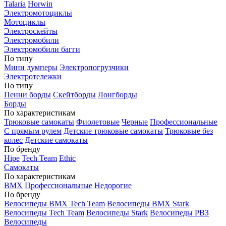
Talaria
Horwin
Электромотоциклы
Мотоциклы
Электроскейты
Электромобили
Электромобили багги
По типу
Мини думперы
Электропогрузчики
Электротележки
По типу
Пенни борды
Скейтборды
Лонгборды
Борды
По характеристикам
Трюковые самокаты
Фиолетовые
Черные
Профессиональные
С прямым рулем
Детские трюковые самокаты
Трюковые без
колес
Детские самокаты
По бренду
Hipe
Tech Team
Ethic
Самокаты
По характеристикам
BMX
Профессиональные
Недорогие
По бренду
Велосипеды BMX Tech Team
Велосипеды BMX Stark
Велосипеды Tech Team
Велосипеды Stark
Велосипеды РВЗ
Велосипеды