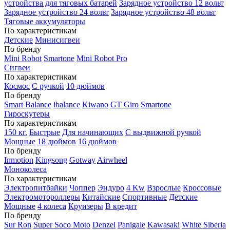
устройства для тяговых батарей
Зарядное устройство 12 вольт
Зарядное устройство 24 вольт
Зарядное устройство 48 вольт
Тяговые аккумуляторы
По характеристикам
Детские
Минисигвеи
По бренду
Mini Robot
Smartone
Mini Robot Pro
Сигвеи
По характеристикам
Космос
С ручкой
10 дюймов
По бренду
Smart Balance
ibalance
Kiwano
GT Giro
Smartone
Гироскутеры
По характеристикам
150 кг.
Быстрые
Для начинающих
С выдвижной ручкой
Мощные
18 дюймов
16 дюймов
По бренду
Inmotion
Kingsong
Gotway
Airwheel
Моноколеса
По характеристикам
Электропитбайки
Чоппер
Эндуро
4 Kw
Взрослые
Кроссовые
Электромотороллеры
Китайские
Спортивные
Детские
Мощные
4 колеса
Круизеры
В кредит
По бренду
Sur Ron
Super Soco Moto
Denzel
Panigale
Kawasaki
White Siberia