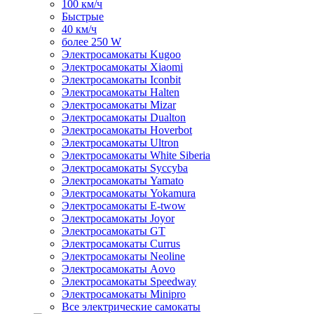
100 км/ч
Быстрые
40 км/ч
более 250 W
Электросамокаты Kugoo
Электросамокаты Xiaomi
Электросамокаты Iconbit
Электросамокаты Halten
Электросамокаты Mizar
Электросамокаты Dualton
Электросамокаты Hoverbot
Электросамокаты Ultron
Электросамокаты White Siberia
Электросамокаты Syccyba
Электросамокаты Yamato
Электросамокаты Yokamura
Электросамокаты E-twow
Электросамокаты Joyor
Электросамокаты GT
Электросамокаты Currus
Электросамокаты Neoline
Электросамокаты Aovo
Электросамокаты Speedway
Электросамокаты Minipro
Все электрические самокаты