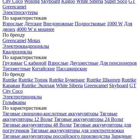
City Coco
Wolong
Skyboard
Kugoo
White Siberia
Super Soco
GT
Greencamel
Электроскутеры
По характеристикам
Взрослые
Детские
Внедорожные
Подростковые
1000 W
Для
двоих
4000 W и мощнее
По бренду
Greencamel
Motax
Электроквадроциклы
Квадроциклы
По характеристикам
Грузовые
С кабиной
Взрослые
Двухместные
Для пенсионеров
Трехместные
Китайские
Пассажирские
По бренду
Rutrike
Rutrike Топик
Rutrike Бумеранг
Rutrike Шкипер
Rutrike
Караван
Rutrike Экипаж
White Siberia
Greencamel
Skyboard
GT
City Coco
Электротрициклы
Гольфкары
По характеристикам
Тяговые свинцово-кислотные аккумуляторы
Тяговые
аккумуляторы 12 Вольт
Тяговые аккумуляторы 24 Вольт
Тяговые аккумуляторы 48 Вольт
Тяговые аккумуляторы для
погрузчиков
Тяговые аккумуляторы для электротележки
Тяговые аккумуляторы российского производства
Зарядные