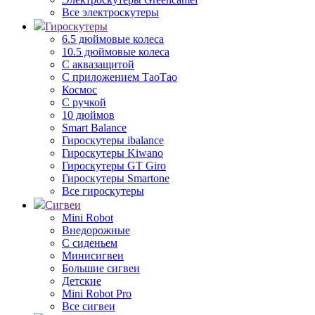
Все электроскутеры
Гироскутеры
6.5 дюймовые колеса
10.5 дюймовые колеса
С аквазащитой
С приложением ТаоТао
Космос
С ручкой
10 дюймов
Smart Balance
Гироскутеры ibalance
Гироскутеры Kiwano
Гироскутеры GT Giro
Гироскутеры Smartone
Все гироскутеры
Сигвеи
Mini Robot
Внедорожные
С сиденьем
Минисигвеи
Большие сигвеи
Детские
Mini Robot Pro
Все сигвеи