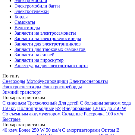
Электромобили
Электромобили багги
Электротележки
Борды
Самокаты
Велосипеды
Запчасти на электросамокаты
Запчасти на электровелосипеды
Запчасти для электротрициклов
Запчасти для трюковых самокатов
Запчасти на сигвей
Запчасти на гироскутер
Аксессуары для электротранспорта
По типу
Снегоходы
Мотобуксировщики
Электроснегокаты
Электроснегоходы
Электросноуборды
Зимний транспорт
По характеристикам
С сиденьем
Трехколесный
Для детей
С большим запасом хода
150 кг.
Полноприводные
БУ
Внедорожные
120 кг.
до 250 W
Со съемным аккумулятором
Складные
Рассрочка
100 км/ч
Быстрые
По характеристикам
40 км/ч
Более 250 W
50 км/ч
С амортизаторами
Оптом
В