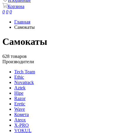
Избранные
Корзина
0
0
0
Главная
Самокаты
Самокаты
628 товаров
Производители
Tech Team
Ethic
Novatrack
Aztek
Hipe
Razor
Eretic
Wave
Комета
Ateox
X-PRO
VOKUL