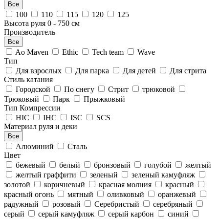
Все
100
110
115
120
125
Высота руля
0
-
750
см
Производитель
Все
Ao Maven
Ethic
Tech team
Wave
Тип
Для взрослых
Для парка
Для детей
Для стрита
Стиль катания
Городской
По снегу
Стрит
трюковой
Трюковый
Парк
Прыжковый
Тип Компрессии
HIC
IHC
ISC
SCS
Материал руля и деки
Все
Алюминий
Сталь
Цвет
бежевый
белый
бронзовый
голубой
желтый
желтый граффити
зеленый
зеленый камуфляж
золотой
коричневый
красная молния
красный
красный огонь
мятный
оливковый
оранжевый
радужный
розовый
Серебристый
серебряный
серый
серый камуфляж
серый карбон
синий