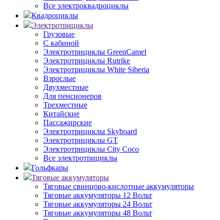
Все электроквадроциклы
Квадроциклы
Электротрициклы
Грузовые
С кабиной
Электротрициклы GreenCamel
Электротрициклы Rutrike
Электротрициклы White Siberia
Взрослые
Двухместные
Для пенсионеров
Трехместные
Китайские
Пассажирские
Электротрициклы Skyboard
Электротрициклы GT
Электротрициклы City Coco
Все электротрициклы
Гольфкары
Тяговые аккумуляторы
Тяговые свинцово-кислотные аккумуляторы
Тяговые аккумуляторы 12 Вольт
Тяговые аккумуляторы 24 Вольт
Тяговые аккумуляторы 48 Вольт