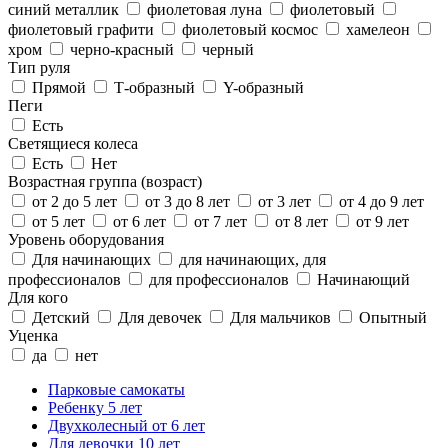
синий металлик
фиолетовая луна
фиолетовый
фиолетовый графити
фиолетовый космос
хамелеон
хром
черно-красный
черный
Тип руля
Прямой
Т-образный
Y-образный
Пеги
Есть
Светящиеся колеса
Есть
Нет
Возрастная группа (возраст)
от 2 до 5 лет
от 3 до 8 лет
от 3 лет
от 4 до 9 лет
от 5 лет
от 6 лет
от 7 лет
от 8 лет
от 9 лет
Уровень оборудования
Для начинающих
для начинающих, для
профессионалов
для профессионалов
Начинающий
Для кого
Детский
Для девочек
Для мальчиков
Опытный
Уценка
да
нет
Парковые самокаты
Ребенку 5 лет
Двухколесный от 6 лет
Для девочки 10 лет