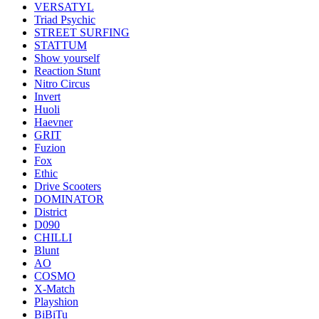
VERSATYL
Triad Psychic
STREET SURFING
STATTUM
Show yourself
Reaction Stunt
Nitro Circus
Invert
Huoli
Haevner
GRIT
Fuzion
Fox
Ethic
Drive Scooters
DOMINATOR
District
D090
CHILLI
Blunt
AO
COSMO
X-Match
Playshion
BiBiTu