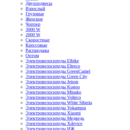
Двухподвесы
Взрослый
Грузовые
Женские
Чоппер
3000 W
2000 W
Скоростные
Кроссовые
Распродажа
Оптом
Электровелосипеды Elbike
Электровелосипеды Eltreco
Электровелосипеды GreenCamel
Электровелосипеды Green City
Электровелосипеды Jetson
Электровелосипеды Kugoo
Электровелосипеды Minako
Электровелосипеды Volteco
Электровелосипеды White Siberia
Электровелосипеды Yokamura
Электровелосипеды Xiaomi
Электровелосипеды Медведь
Электровелосипеды Xdevice
Электровелосипеды ИЖ