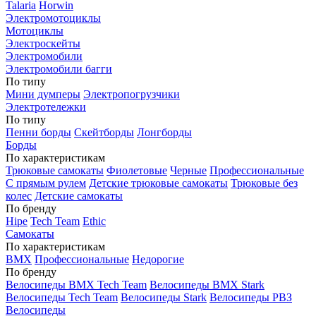
Talaria
Horwin
Электромотоциклы
Мотоциклы
Электроскейты
Электромобили
Электромобили багги
По типу
Мини думперы
Электропогрузчики
Электротележки
По типу
Пенни борды
Скейтборды
Лонгборды
Борды
По характеристикам
Трюковые самокаты
Фиолетовые
Черные
Профессиональные
С прямым рулем
Детские трюковые самокаты
Трюковые без
колес
Детские самокаты
По бренду
Hipe
Tech Team
Ethic
Самокаты
По характеристикам
BMX
Профессиональные
Недорогие
По бренду
Велосипеды BMX Tech Team
Велосипеды BMX Stark
Велосипеды Tech Team
Велосипеды Stark
Велосипеды РВЗ
Велосипеды