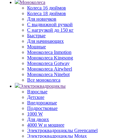
Моноколеса
Колеса 16 дюймов
Колеса 18 дюймов
Для новичков
С выдвижной ручкой
С нагрузкой до 150 кг
Быстрые
Для начинающих
Мощные
Моноколеса Inmotion
Моноколеса Kingsong
Моноколеса Gotway
Моноколеса Airwheel
Моноколеса Ninebot
Все моноколеса
Электроквадроциклы
Взрослые
Детские
Внедорожные
Подростковые
1000 W
Для двоих
4000 W и мощнее
Электроквадроциклы Greencamel
Электроквадроциклы Motax