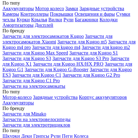
По типу
Аккумуляторы
Мотор колесо
Замки
Зарядные устройства
Камеры
Контроллеры
Покрышки
Освещения и фары
Сумки
чехлы
Курки
Крылья
Вилки
Рули
Багажники
Колодки
Амортизаторы
Дисплей
По бренду
Запчасти для электросамокатов Kugoo
Запчасти для
электросамокатов Xiaomi
Запчасти для Kugoo m5
Запчасти для
Кugoo m4 pro
Запчасти для kugoo m4
Запчасти для kugoo m2
Запчасти для Kugoo Max Speed
Запчасти для Kugoo S1
Запчасти для Kugoo S3
Запчасти для Kugoo S3 Pro
Запчасти
для Kugoo X1
Запчасти для Kugoo HX/HX PRO
Запчасти для
Kugoo G1
Запчасти для Kugoo G-Booster
Запчасти для Kugoo
ES3
Запчасти для Kugoo C1
Запчасти для Kugoo G2 Pro
Запчасти для Kugoo C1 Pro
Запчасти на электросамокаты
По типу
Мотор-колесо
Зарядные устройства
Корпус аккумуляторов
Аккумуляторы
По бренду
Запчасти для Minako
Запчасти на электровелосипеды
Запчасти для электротрициклов
По типу
Шкурки
Деки
Грипсы
Рули
Пеги
Колеса