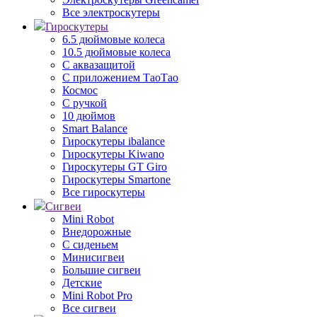
Все электроскутеры
Гироскутеры
6.5 дюймовые колеса
10.5 дюймовые колеса
С аквазащитой
С приложением ТаоТао
Космос
С ручкой
10 дюймов
Smart Balance
Гироскутеры ibalance
Гироскутеры Kiwano
Гироскутеры GT Giro
Гироскутеры Smartone
Все гироскутеры
Сигвеи
Mini Robot
Внедорожные
С сиденьем
Минисигвеи
Большие сигвеи
Детские
Mini Robot Pro
Все сигвеи