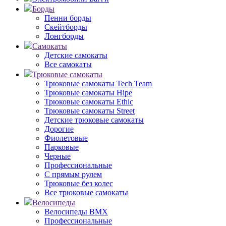
Борды
Пенни борды
Скейтборды
Лонгборды
Самокаты
Детские самокаты
Все самокаты
Трюковые самокаты
Трюковые самокаты Tech Team
Трюковые самокаты Hipe
Трюковые самокаты Ethic
Трюковые самокаты Street
Детские трюковые самокаты
Дорогие
Фиолетовые
Парковые
Черные
Профессиональные
С прямым рулем
Трюковые без колес
Все трюковые самокаты
Велосипеды
Велосипеды BMX
Профессиональные