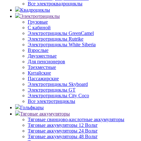
Все электроквадроциклы
Квадроциклы
Электротрициклы
Грузовые
С кабиной
Электротрициклы GreenCamel
Электротрициклы Rutrike
Электротрициклы White Siberia
Взрослые
Двухместные
Для пенсионеров
Трехместные
Китайские
Пассажирские
Электротрициклы Skyboard
Электротрициклы GT
Электротрициклы City Coco
Все электротрициклы
Гольфкары
Тяговые аккумуляторы
Тяговые свинцово-кислотные аккумуляторы
Тяговые аккумуляторы 12 Вольт
Тяговые аккумуляторы 24 Вольт
Тяговые аккумуляторы 48 Вольт