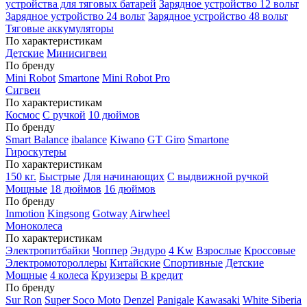
устройства для тяговых батарей
Зарядное устройство 12 вольт
Зарядное устройство 24 вольт
Зарядное устройство 48 вольт
Тяговые аккумуляторы
По характеристикам
Детские
Минисигвеи
По бренду
Mini Robot
Smartone
Mini Robot Pro
Сигвеи
По характеристикам
Космос
С ручкой
10 дюймов
По бренду
Smart Balance
ibalance
Kiwano
GT Giro
Smartone
Гироскутеры
По характеристикам
150 кг.
Быстрые
Для начинающих
С выдвижной ручкой
Мощные
18 дюймов
16 дюймов
По бренду
Inmotion
Kingsong
Gotway
Airwheel
Моноколеса
По характеристикам
Электропитбайки
Чоппер
Эндуро
4 Kw
Взрослые
Кроссовые
Электромотороллеры
Китайские
Спортивные
Детские
Мощные
4 колеса
Круизеры
В кредит
По бренду
Sur Ron
Super Soco Moto
Denzel
Panigale
Kawasaki
White Siberia