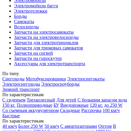
Электромобили
Электромобили багги
Электротележки
Борды
Самокаты
Велосипеды
Запчасти на электросамокаты
Запчасти на электровелосипеды
Запчасти для электротрициклов
Запчасти для трюковых самокатов
Запчасти на сигвей
Запчасти на гироскутер
Аксессуары для электротранспорта
По типу
Снегоходы
Мотобуксировщики
Электроснегокаты
Электроснегоходы
Электросноуборды
Зимний транспорт
По характеристикам
С сиденьем
Трехколесный
Для детей
С большим запасом хода
150 кг.
Полноприводные
БУ
Внедорожные
120 кг.
до 250 W
Со съемным аккумулятором
Складные
Рассрочка
100 км/ч
Быстрые
По характеристикам
40 км/ч
Более 250 W
50 км/ч
С амортизаторами
Оптом
В