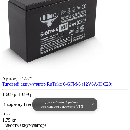
Артикул:
14871
Тяговый аккумулятор RuTrike 6-GFM-6 (12V6A/H C20)
1 699 р.
1 999 р.
Для стабильной работы
В корзину
В корзину
Купить
×
рекомендуем
отключить VPN
..
Вес
1.75 кг
Ёмкость аккумулятора