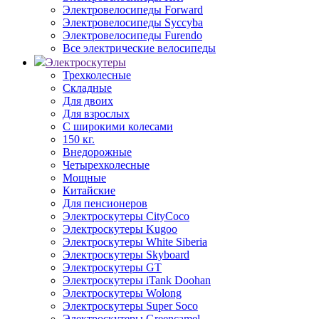
Электровелосипеды Forward
Электровелосипеды Syccyba
Электровелосипеды Furendo
Все электрические велосипеды
Электроскутеры
Трехколесные
Складные
Для двоих
Для взрослых
С широкими колесами
150 кг.
Внедорожные
Четырехколесные
Мощные
Китайские
Для пенсионеров
Электроскутеры CityCoco
Электроскутеры Kugoo
Электроскутеры White Siberia
Электроскутеры Skyboard
Электроскутеры GT
Электроскутеры iTank Doohan
Электроскутеры Wolong
Электроскутеры Super Soco
Электроскутеры Greencamel