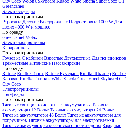
City Coco
Wolong
Skyboard
Kugoo
White Siberia
Super Soco
GT
Greencamel
Электроскутеры
По характеристикам
Взрослые
Детские
Внедорожные
Подростковые
1000 W
Для
двоих
4000 W и мощнее
По бренду
Greencamel
Motax
Электроквадроциклы
Квадроциклы
По характеристикам
Грузовые
С кабиной
Взрослые
Двухместные
Для пенсионеров
Трехместные
Китайские
Пассажирские
По бренду
Rutrike
Rutrike Топик
Rutrike Бумеранг
Rutrike Шкипер
Rutrike
Караван
Rutrike Экипаж
White Siberia
Greencamel
Skyboard
GT
City Coco
Электротрициклы
Гольфкары
По характеристикам
Тяговые свинцово-кислотные аккумуляторы
Тяговые
аккумуляторы 12 Вольт
Тяговые аккумуляторы 24 Вольт
Тяговые аккумуляторы 48 Вольт
Тяговые аккумуляторы для
погрузчиков
Тяговые аккумуляторы для электротележки
Тяговые аккумуляторы российского производства
Зарядные