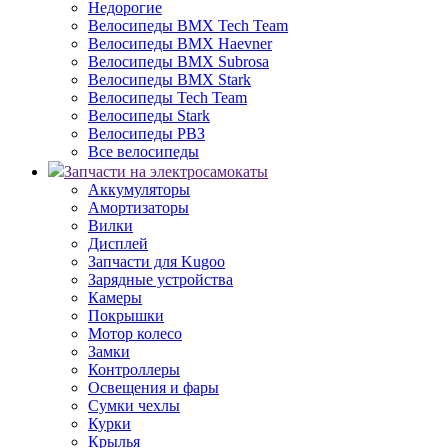
Недорогие
Велосипеды BMX Tech Team
Велосипеды BMX Haevner
Велосипеды BMX Subrosa
Велосипеды BMX Stark
Велосипеды Tech Team
Велосипеды Stark
Велосипеды РВЗ
Все велосипеды
Запчасти на электросамокаты
Аккумуляторы
Амортизаторы
Вилки
Дисплей
Запчасти для Kugoo
Зарядные устройства
Камеры
Покрышки
Мотор колесо
Замки
Контроллеры
Освещения и фары
Сумки чехлы
Курки
Крылья