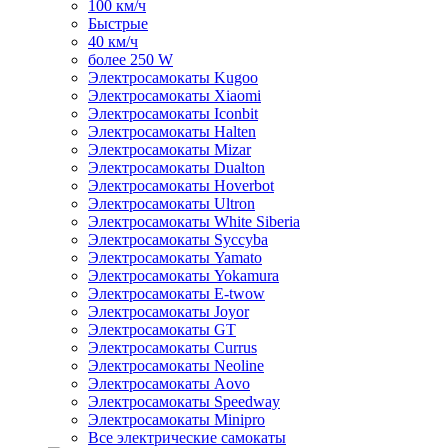
100 км/ч
Быстрые
40 км/ч
более 250 W
Электросамокаты Kugoo
Электросамокаты Xiaomi
Электросамокаты Iconbit
Электросамокаты Halten
Электросамокаты Mizar
Электросамокаты Dualton
Электросамокаты Hoverbot
Электросамокаты Ultron
Электросамокаты White Siberia
Электросамокаты Syccyba
Электросамокаты Yamato
Электросамокаты Yokamura
Электросамокаты E-twow
Электросамокаты Joyor
Электросамокаты GT
Электросамокаты Currus
Электросамокаты Neoline
Электросамокаты Aovo
Электросамокаты Speedway
Электросамокаты Minipro
Все электрические самокаты