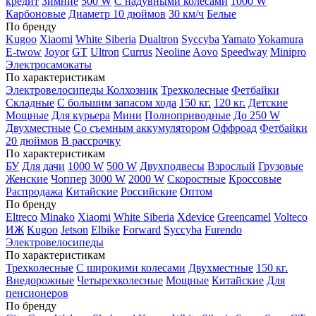
кредит
Зимние
500 W
С надувными колесами
1000 W
Карбоновые
Диаметр 10 дюймов
30 км/ч
Белые
По бренду
Kugoo
Xiaomi
White Siberia
Dualtron
Syccyba
Yamato
Yokamura
E-twow
Joyor
GT
Ultron
Currus
Neoline
Aovo
Speedway
Minipro
Электросамокаты
По характеристикам
Электровелосипеды Колхозник
Трехколесные
Фетбайки
Складные
С большим запасом хода
150 кг.
120 кг.
Детские
Мощные
Для курьера
Мини
Полноприводные
До 250 W
Двухместные
Со съемным аккумулятором
Оффроад
Фетбайки
20 дюймов
В рассрочку
По характеристикам
БУ
Для дачи
1000 W
500 W
Двухподвесы
Взрослый
Грузовые
Женские
Чоппер
3000 W
2000 W
Скоростные
Кроссовые
Распродажа
Китайские
Российские
Оптом
По бренду
Eltreco
Minako
Xiaomi
White Siberia
Xdevice
Greencamel
Volteco
ИЖ
Kugoo
Jetson
Elbike
Forward
Syccyba
Furendo
Электровелосипеды
По характеристикам
Трехколесные
С широкими колесами
Двухместные
150 кг.
Внедорожные
Четырехколесные
Мощные
Китайские
Для
пенсионеров
По бренду