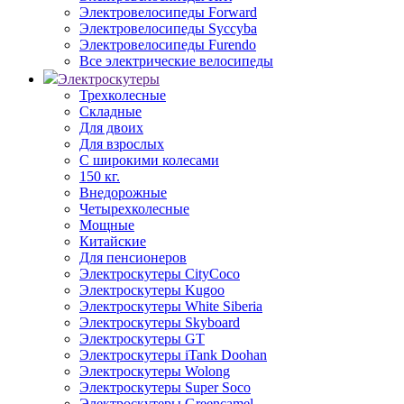
Электровелосипеды Forward
Электровелосипеды Syccyba
Электровелосипеды Furendo
Все электрические велосипеды
Электроскутеры
Трехколесные
Складные
Для двоих
Для взрослых
С широкими колесами
150 кг.
Внедорожные
Четырехколесные
Мощные
Китайские
Для пенсионеров
Электроскутеры CityCoco
Электроскутеры Kugoo
Электроскутеры White Siberia
Электроскутеры Skyboard
Электроскутеры GT
Электроскутеры iTank Doohan
Электроскутеры Wolong
Электроскутеры Super Soco
Электроскутеры Greencamel