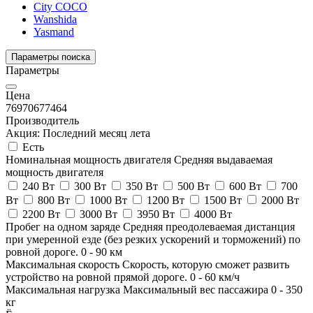
City COCO
Wanshida
Yasmand
Параметры поиска
Параметры
Цена
76970
677464
Производитель
Акция: Последний месяц лета
Есть
Номинальная мощность двигателя
Средняя выдаваемая
мощность двигателя
240 Вт
300 Вт
350 Вт
500 Вт
600 Вт
700
Вт
800 Вт
1000 Вт
1200 Вт
1500 Вт
2000 Вт
2200 Вт
3000 Вт
3950 Вт
4000 Вт
Пробег на одном заряде
Средняя преодолеваемая дистанция
при умеренной езде (без резких ускорений и торможений) по
ровной дороге.
0
-
90
км
Максимальная скорость
Скорость, которую сможет развить
устройство на ровной прямой дороге.
0
-
60
км/ч
Максимальная нагрузка
Максимальный вес пассажира
0
-
350
кг