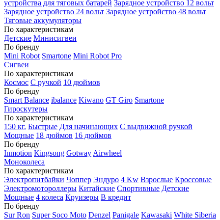
устройства для тяговых батарей
Зарядное устройство 12 вольт
Зарядное устройство 24 вольт
Зарядное устройство 48 вольт
Тяговые аккумуляторы
По характеристикам
Детские
Минисигвеи
По бренду
Mini Robot
Smartone
Mini Robot Pro
Сигвеи
По характеристикам
Космос
С ручкой
10 дюймов
По бренду
Smart Balance
ibalance
Kiwano
GT Giro
Smartone
Гироскутеры
По характеристикам
150 кг.
Быстрые
Для начинающих
С выдвижной ручкой
Мощные
18 дюймов
16 дюймов
По бренду
Inmotion
Kingsong
Gotway
Airwheel
Моноколеса
По характеристикам
Электропитбайки
Чоппер
Эндуро
4 Kw
Взрослые
Кроссовые
Электромотороллеры
Китайские
Спортивные
Детские
Мощные
4 колеса
Круизеры
В кредит
По бренду
Sur Ron
Super Soco Moto
Denzel
Panigale
Kawasaki
White Siberia