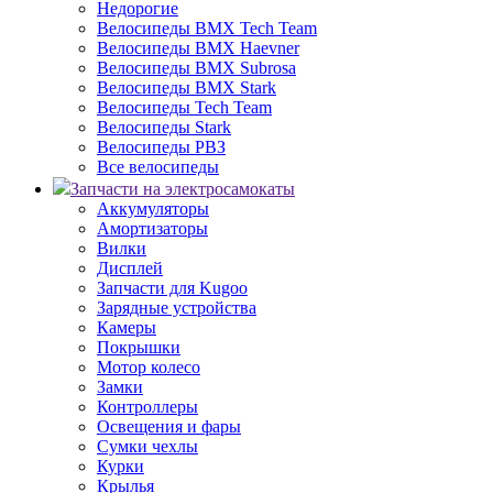
Недорогие
Велосипеды BMX Tech Team
Велосипеды BMX Haevner
Велосипеды BMX Subrosa
Велосипеды BMX Stark
Велосипеды Tech Team
Велосипеды Stark
Велосипеды РВЗ
Все велосипеды
Запчасти на электросамокаты
Аккумуляторы
Амортизаторы
Вилки
Дисплей
Запчасти для Kugoo
Зарядные устройства
Камеры
Покрышки
Мотор колесо
Замки
Контроллеры
Освещения и фары
Сумки чехлы
Курки
Крылья