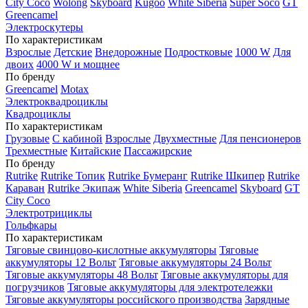
City Coco
Wolong
Skyboard
Kugoo
White Siberia
Super Soco
GT
Greencamel
Электроскутеры
По характеристикам
Взрослые
Детские
Внедорожные
Подростковые
1000 W
Для
двоих
4000 W и мощнее
По бренду
Greencamel
Motax
Электроквадроциклы
Квадроциклы
По характеристикам
Грузовые
С кабиной
Взрослые
Двухместные
Для пенсионеров
Трехместные
Китайские
Пассажирские
По бренду
Rutrike
Rutrike Топик
Rutrike Бумеранг
Rutrike Шкипер
Rutrike
Караван
Rutrike Экипаж
White Siberia
Greencamel
Skyboard
GT
City Coco
Электротрициклы
Гольфкары
По характеристикам
Тяговые свинцово-кислотные аккумуляторы
Тяговые
аккумуляторы 12 Вольт
Тяговые аккумуляторы 24 Вольт
Тяговые аккумуляторы 48 Вольт
Тяговые аккумуляторы для
погрузчиков
Тяговые аккумуляторы для электротележки
Тяговые аккумуляторы российского производства
Зарядные