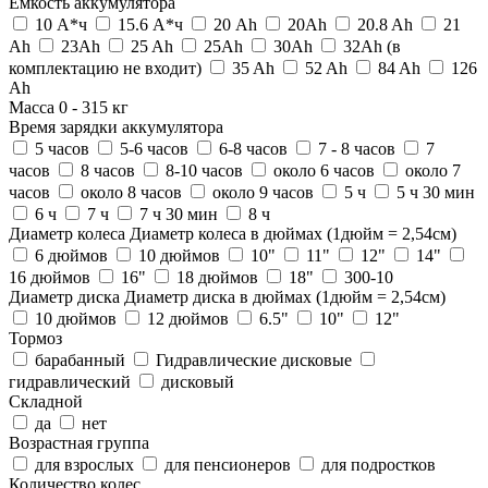
Ёмкость аккумулятора
10 А*ч
15.6 А*ч
20 Ah
20Ah
20.8 Ah
21
Ah
23Ah
25 Ah
25Ah
30Ah
32Ah (в
комплектацию не входит)
35 Ah
52 Ah
84 Ah
126
Ah
Масса
0
-
315
кг
Время зарядки аккумулятора
5 часов
5-6 часов
6-8 часов
7 - 8 часов
7
часов
8 часов
8-10 часов
около 6 часов
около 7
часов
около 8 часов
около 9 часов
5 ч
5 ч 30 мин
6 ч
7 ч
7 ч 30 мин
8 ч
Диаметр колеса
Диаметр колеса в дюймах (1дюйм = 2,54см)
6 дюймов
10 дюймов
10"
11"
12"
14"
16 дюймов
16"
18 дюймов
18"
300-10
Диаметр диска
Диаметр диска в дюймах (1дюйм = 2,54см)
10 дюймов
12 дюймов
6.5"
10"
12"
Тормоз
барабанный
Гидравлические дисковые
гидравлический
дисковый
Складной
да
нет
Возрастная группа
для взрослых
для пенсионеров
для подростков
Количество колес