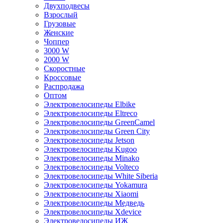
Двухподвесы
Взрослый
Грузовые
Женские
Чоппер
3000 W
2000 W
Скоростные
Кроссовые
Распродажа
Оптом
Электровелосипеды Elbike
Электровелосипеды Eltreco
Электровелосипеды GreenCamel
Электровелосипеды Green City
Электровелосипеды Jetson
Электровелосипеды Kugoo
Электровелосипеды Minako
Электровелосипеды Volteco
Электровелосипеды White Siberia
Электровелосипеды Yokamura
Электровелосипеды Xiaomi
Электровелосипеды Медведь
Электровелосипеды Xdevice
Электровелосипеды ИЖ