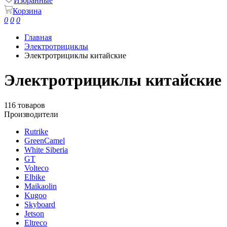
Избранные
Корзина
0
0
0
Главная
Электротрициклы
Электротрициклы китайские
Электротрициклы китайские
116 товаров
Производители
Rutrike
GreenCamel
White Siberia
GT
Volteco
Elbike
Maikaolin
Kugoo
Skyboard
Jetson
Eltreco