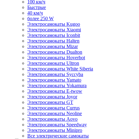
100 км/ч
Быстрые
40 км/ч
более 250 W
Электросамокаты Kugoo
Электросамокаты Xiaomi
Электросамокаты Iconbit
Электросамокаты Halten
Электросамокаты Mizar
Электросамокаты Dualton
Электросамокаты Hoverbot
Электросамокаты Ultron
Электросамокаты White Siberia
Электросамокаты Syccyba
Электросамокаты Yamato
Электросамокаты Yokamura
Электросамокаты E-twow
Электросамокаты Joyor
Электросамокаты GT
Электросамокаты Currus
Электросамокаты Neoline
Электросамокаты Aovo
Электросамокаты Speedway
Электросамокаты Minipro
Все электрические самокаты