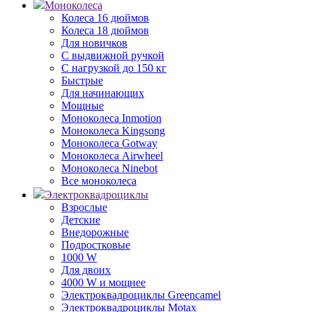
Моноколеса
Колеса 16 дюймов
Колеса 18 дюймов
Для новичков
С выдвижной ручкой
С нагрузкой до 150 кг
Быстрые
Для начинающих
Мощные
Моноколеса Inmotion
Моноколеса Kingsong
Моноколеса Gotway
Моноколеса Airwheel
Моноколеса Ninebot
Все моноколеса
Электроквадроциклы
Взрослые
Детские
Внедорожные
Подростковые
1000 W
Для двоих
4000 W и мощнее
Электроквадроциклы Greencamel
Электроквадроциклы Motax