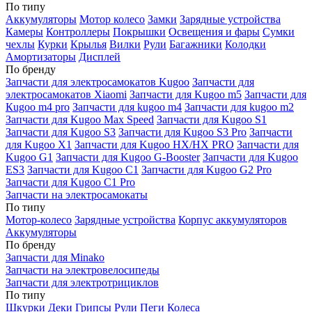
По типу
Аккумуляторы
Мотор колесо
Замки
Зарядные устройства
Камеры
Контроллеры
Покрышки
Освещения и фары
Сумки
чехлы
Курки
Крылья
Вилки
Рули
Багажники
Колодки
Амортизаторы
Дисплей
По бренду
Запчасти для электросамокатов Kugoo
Запчасти для
электросамокатов Xiaomi
Запчасти для Kugoo m5
Запчасти для
Кugoo m4 pro
Запчасти для kugoo m4
Запчасти для kugoo m2
Запчасти для Kugoo Max Speed
Запчасти для Kugoo S1
Запчасти для Kugoo S3
Запчасти для Kugoo S3 Pro
Запчасти
для Kugoo X1
Запчасти для Kugoo HX/HX PRO
Запчасти для
Kugoo G1
Запчасти для Kugoo G-Booster
Запчасти для Kugoo
ES3
Запчасти для Kugoo C1
Запчасти для Kugoo G2 Pro
Запчасти для Kugoo C1 Pro
Запчасти на электросамокаты
По типу
Мотор-колесо
Зарядные устройства
Корпус аккумуляторов
Аккумуляторы
По бренду
Запчасти для Minako
Запчасти на электровелосипеды
Запчасти для электротрициклов
По типу
Шкурки
Деки
Грипсы
Рули
Пеги
Колеса