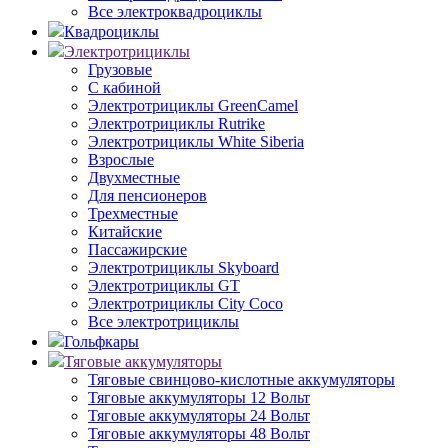
Все электроквадроциклы
Квадроциклы
Электротрициклы
Грузовые
С кабиной
Электротрициклы GreenCamel
Электротрициклы Rutrike
Электротрициклы White Siberia
Взрослые
Двухместные
Для пенсионеров
Трехместные
Китайские
Пассажирские
Электротрициклы Skyboard
Электротрициклы GT
Электротрициклы City Coco
Все электротрициклы
Гольфкары
Тяговые аккумуляторы
Тяговые свинцово-кислотные аккумуляторы
Тяговые аккумуляторы 12 Вольт
Тяговые аккумуляторы 24 Вольт
Тяговые аккумуляторы 48 Вольт