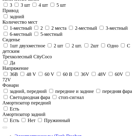
3
3 шт
4 шт
5 шт
Привод
задний
Количество мест
1-местный
2
2 места
2-местный
3-местный
6-местный
5-местный
Сиденье
1шт двухместное
2 шт
2 шт.
2шт
Одно
С
детским
Трехколесный CityCoco
Да
Напряжение
36В
48 V
60 V
60 В
36V
48V
60V
72V
Фонари
задний, передний
передние и задние
передняя фара
Светодиодная фара
стоп-сигнал
Амортизатор передний
Есть
Амортизатор задний
Есть
Нет
Пружинный