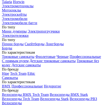
Talaria
Horwin
Электромотоциклы
Мотоциклы
Электроскейты
Электромобили
Электромобили багги
По типу
Мини думперы
Электропогрузчики
Электротележки
По типу
Пенни борды
Скейтборды
Лонгборды
Борды
По характеристикам
Трюковые самокаты
Фиолетовые
Черные
Профессиональные
С прямым рулем
Детские трюковые самокаты
Трюковые без
колес
Детские самокаты
По бренду
Hipe
Tech Team
Ethic
Самокаты
По характеристикам
BMX
Профессиональные
Недорогие
По бренду
Велосипеды BMX Tech Team
Велосипеды BMX Stark
Велосипеды Tech Team
Велосипеды Stark
Велосипеды РВЗ
Велосипеды