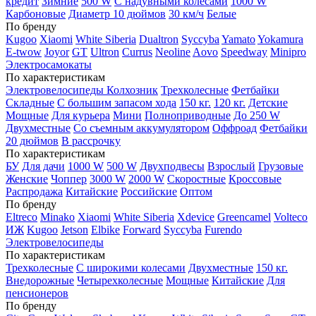
кредит
Зимние
500 W
С надувными колесами
1000 W
Карбоновые
Диаметр 10 дюймов
30 км/ч
Белые
По бренду
Kugoo
Xiaomi
White Siberia
Dualtron
Syccyba
Yamato
Yokamura
E-twow
Joyor
GT
Ultron
Currus
Neoline
Aovo
Speedway
Minipro
Электросамокаты
По характеристикам
Электровелосипеды Колхозник
Трехколесные
Фетбайки
Складные
С большим запасом хода
150 кг.
120 кг.
Детские
Мощные
Для курьера
Мини
Полноприводные
До 250 W
Двухместные
Со съемным аккумулятором
Оффроад
Фетбайки
20 дюймов
В рассрочку
По характеристикам
БУ
Для дачи
1000 W
500 W
Двухподвесы
Взрослый
Грузовые
Женские
Чоппер
3000 W
2000 W
Скоростные
Кроссовые
Распродажа
Китайские
Российские
Оптом
По бренду
Eltreco
Minako
Xiaomi
White Siberia
Xdevice
Greencamel
Volteco
ИЖ
Kugoo
Jetson
Elbike
Forward
Syccyba
Furendo
Электровелосипеды
По характеристикам
Трехколесные
С широкими колесами
Двухместные
150 кг.
Внедорожные
Четырехколесные
Мощные
Китайские
Для
пенсионеров
По бренду