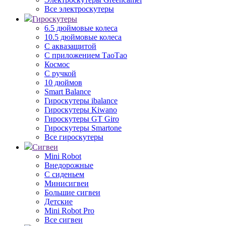
Все электроскутеры
Гироскутеры
6.5 дюймовые колеса
10.5 дюймовые колеса
С аквазащитой
С приложением ТаоТао
Космос
С ручкой
10 дюймов
Smart Balance
Гироскутеры ibalance
Гироскутеры Kiwano
Гироскутеры GT Giro
Гироскутеры Smartone
Все гироскутеры
Сигвеи
Mini Robot
Внедорожные
С сиденьем
Минисигвеи
Большие сигвеи
Детские
Mini Robot Pro
Все сигвеи