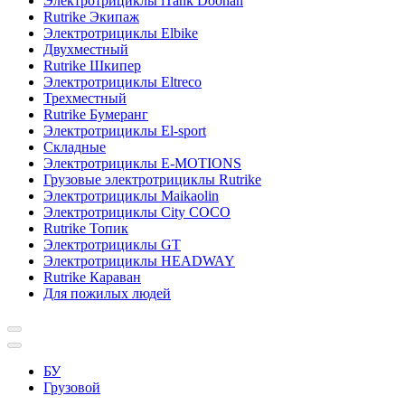
Электротрициклы iTank Doohan
Rutrike Экипаж
Электротрициклы Elbike
Двухместный
Rutrike Шкипер
Электротрициклы Eltreco
Трехместный
Rutrike Бумеранг
Электротрициклы El-sport
Складные
Электротрициклы E-MOTIONS
Грузовые электротрициклы Rutrike
Электротрициклы Maikaolin
Электротрициклы City COCO
Rutrike Топик
Электротрициклы GT
Электротрициклы HEADWAY
Rutrike Караван
Для пожилых людей
БУ
Грузовой