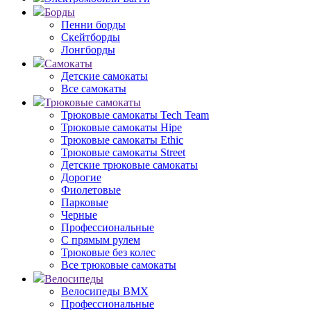
Борды
Пенни борды
Скейтборды
Лонгборды
Самокаты
Детские самокаты
Все самокаты
Трюковые самокаты
Трюковые самокаты Tech Team
Трюковые самокаты Hipe
Трюковые самокаты Ethic
Трюковые самокаты Street
Детские трюковые самокаты
Дорогие
Фиолетовые
Парковые
Черные
Профессиональные
С прямым рулем
Трюковые без колес
Все трюковые самокаты
Велосипеды
Велосипеды BMX
Профессиональные