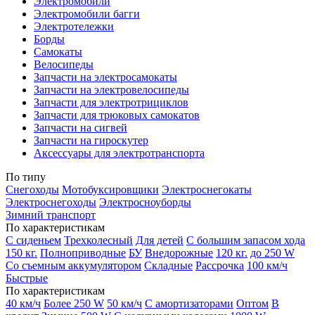
Электромобили
Электромобили багги
Электротележки
Борды
Самокаты
Велосипеды
Запчасти на электросамокаты
Запчасти на электровелосипеды
Запчасти для электротрициклов
Запчасти для трюковых самокатов
Запчасти на сигвей
Запчасти на гироскутер
Аксессуары для электротранспорта
По типу
Снегоходы
Мотобуксировщики
Электроснегокаты
Электроснегоходы
Электросноуборды
Зимний транспорт
По характеристикам
С сиденьем
Трехколесный
Для детей
С большим запасом хода
150 кг.
Полноприводные
БУ
Внедорожные
120 кг.
до 250 W
Со съемным аккумулятором
Складные
Рассрочка
100 км/ч
Быстрые
По характеристикам
40 км/ч
Более 250 W
50 км/ч
С амортизаторами
Оптом
В