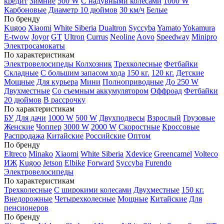
кредит
Зимние
500 W
С надувными колесами
1000 W
Карбоновые
Диаметр 10 дюймов
30 км/ч
Белые
По бренду
Kugoo
Xiaomi
White Siberia
Dualtron
Syccyba
Yamato
Yokamura
E-twow
Joyor
GT
Ultron
Currus
Neoline
Aovo
Speedway
Minipro
Электросамокаты
По характеристикам
Электровелосипеды Колхозник
Трехколесные
Фетбайки
Складные
С большим запасом хода
150 кг.
120 кг.
Детские
Мощные
Для курьера
Мини
Полноприводные
До 250 W
Двухместные
Со съемным аккумулятором
Оффроад
Фетбайки
20 дюймов
В рассрочку
По характеристикам
БУ
Для дачи
1000 W
500 W
Двухподвесы
Взрослый
Грузовые
Женские
Чоппер
3000 W
2000 W
Скоростные
Кроссовые
Распродажа
Китайские
Российские
Оптом
По бренду
Eltreco
Minako
Xiaomi
White Siberia
Xdevice
Greencamel
Volteco
ИЖ
Kugoo
Jetson
Elbike
Forward
Syccyba
Furendo
Электровелосипеды
По характеристикам
Трехколесные
С широкими колесами
Двухместные
150 кг.
Внедорожные
Четырехколесные
Мощные
Китайские
Для
пенсионеров
По бренду