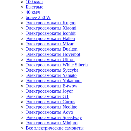
100 км/ч
Быстрые
40 км/ч
более 250 W
Электросамокаты Kugoo
Электросамокаты Xiaomi
Электросамокаты Iconbit
Электросамокаты Halten
Электросамокаты Mizar
Электросамокаты Dualton
Электросамокаты Hoverbot
Электросамокаты Ultron
Электросамокаты White Siberia
Электросамокаты Syccyba
Электросамокаты Yamato
Электросамокаты Yokamura
Электросамокаты E-twow
Электросамокаты Joyor
Электросамокаты GT
Электросамокаты Currus
Электросамокаты Neoline
Электросамокаты Aovo
Электросамокаты Speedway
Электросамокаты Minipro
Все электрические самокаты