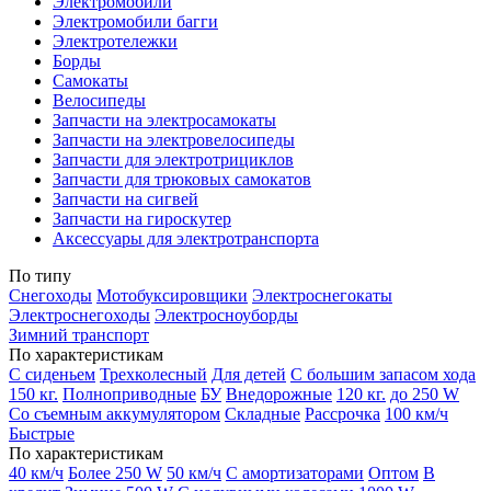
Электромобили
Электромобили багги
Электротележки
Борды
Самокаты
Велосипеды
Запчасти на электросамокаты
Запчасти на электровелосипеды
Запчасти для электротрициклов
Запчасти для трюковых самокатов
Запчасти на сигвей
Запчасти на гироскутер
Аксессуары для электротранспорта
По типу
Снегоходы
Мотобуксировщики
Электроснегокаты
Электроснегоходы
Электросноуборды
Зимний транспорт
По характеристикам
С сиденьем
Трехколесный
Для детей
С большим запасом хода
150 кг.
Полноприводные
БУ
Внедорожные
120 кг.
до 250 W
Со съемным аккумулятором
Складные
Рассрочка
100 км/ч
Быстрые
По характеристикам
40 км/ч
Более 250 W
50 км/ч
С амортизаторами
Оптом
В