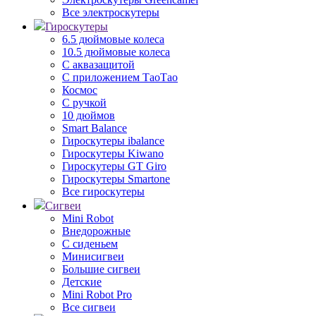
Все электроскутеры
Гироскутеры
6.5 дюймовые колеса
10.5 дюймовые колеса
С аквазащитой
С приложением ТаоТао
Космос
С ручкой
10 дюймов
Smart Balance
Гироскутеры ibalance
Гироскутеры Kiwano
Гироскутеры GT Giro
Гироскутеры Smartone
Все гироскутеры
Сигвеи
Mini Robot
Внедорожные
С сиденьем
Минисигвеи
Большие сигвеи
Детские
Mini Robot Pro
Все сигвеи