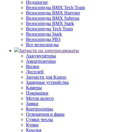
Недорогие
Велосипеды BMX Tech Team
Велосипеды BMX Haevner
Велосипеды BMX Subrosa
Велосипеды BMX Stark
Велосипеды Tech Team
Велосипеды Stark
Велосипеды РВЗ
Все велосипеды
Запчасти на электросамокаты
Аккумуляторы
Амортизаторы
Вилки
Дисплей
Запчасти для Kugoo
Зарядные устройства
Камеры
Покрышки
Мотор колесо
Замки
Контроллеры
Освещения и фары
Сумки чехлы
Курки
Крылья