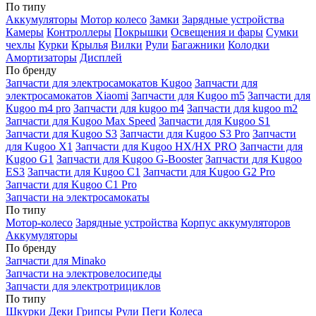
По типу
Аккумуляторы
Мотор колесо
Замки
Зарядные устройства
Камеры
Контроллеры
Покрышки
Освещения и фары
Сумки
чехлы
Курки
Крылья
Вилки
Рули
Багажники
Колодки
Амортизаторы
Дисплей
По бренду
Запчасти для электросамокатов Kugoo
Запчасти для
электросамокатов Xiaomi
Запчасти для Kugoo m5
Запчасти для
Кugoo m4 pro
Запчасти для kugoo m4
Запчасти для kugoo m2
Запчасти для Kugoo Max Speed
Запчасти для Kugoo S1
Запчасти для Kugoo S3
Запчасти для Kugoo S3 Pro
Запчасти
для Kugoo X1
Запчасти для Kugoo HX/HX PRO
Запчасти для
Kugoo G1
Запчасти для Kugoo G-Booster
Запчасти для Kugoo
ES3
Запчасти для Kugoo C1
Запчасти для Kugoo G2 Pro
Запчасти для Kugoo C1 Pro
Запчасти на электросамокаты
По типу
Мотор-колесо
Зарядные устройства
Корпус аккумуляторов
Аккумуляторы
По бренду
Запчасти для Minako
Запчасти на электровелосипеды
Запчасти для электротрициклов
По типу
Шкурки
Деки
Грипсы
Рули
Пеги
Колеса