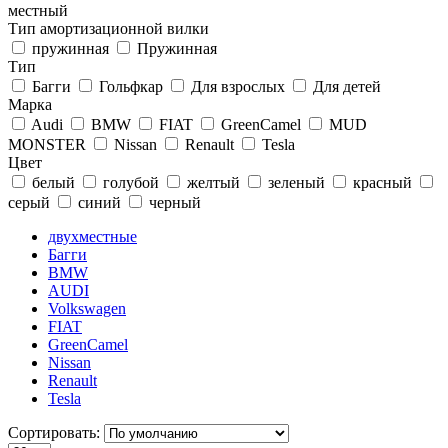
местный
Тип амортизационной вилки
пружинная
Пружинная
Тип
Багги
Гольфкар
Для взрослых
Для детей
Марка
Audi
BMW
FIAT
GreenCamel
MUD
MONSTER
Nissan
Renault
Tesla
Цвет
белый
голубой
желтый
зеленый
красный
серый
синий
черный
двухместные
Багги
BMW
AUDI
Volkswagen
FIAT
GreenCamel
Nissan
Renault
Tesla
Сортировать: