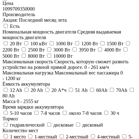
Цена
109970
9350000
Производитель
Акция: Последний месяц лета
Есть
Номинальная мощность двигателя
Средняя выдаваемая
мощность двигателя
20 Вт
100 кВт
1000 Вт
1200 Вт
1500 Вт
2200 Вт
2500 Вт
3000 Вт
3950 Вт
4000 Вт
5000 Вт
8000 Вт
10000 Вт
Максимальная скорость
Скорость, которую сможет развить
устройство на ровной прямой дороге.
0
-
261
км/ч
Максимальная нагрузка
Максимальный вес пассажира
0
-
1200
кг
Ёмкость аккумулятора
12 Ah
20 Ah
20 А*ч
51 Ah
60Ah
70Ah
80 Ah
Масса
0
-
2555
кг
Время зарядки аккумулятора
5-10 часов
7-8 часов
около 7-8 часов
30 ч
Тормоз
гидравлический
дисковые
дисковый
Количество мест
1 место
1-местный
2-местный
4-местный
5-