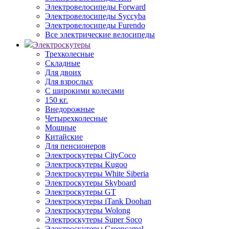
Электровелосипеды Forward
Электровелосипеды Syccyba
Электровелосипеды Furendo
Все электрические велосипеды
Электроскутеры
Трехколесные
Складные
Для двоих
Для взрослых
С широкими колесами
150 кг.
Внедорожные
Четырехколесные
Мощные
Китайские
Для пенсионеров
Электроскутеры CityCoco
Электроскутеры Kugoo
Электроскутеры White Siberia
Электроскутеры Skyboard
Электроскутеры GT
Электроскутеры iTank Doohan
Электроскутеры Wolong
Электроскутеры Super Soco
Электроскутеры Greencamel