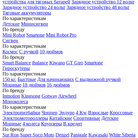
устройства для тяговых батарей
Зарядное устройство 12 вольт
Зарядное устройство 24 вольт
Зарядное устройство 48 вольт
Тяговые аккумуляторы
По характеристикам
Детские
Минисигвеи
По бренду
Mini Robot
Smartone
Mini Robot Pro
Сигвеи
По характеристикам
Космос
С ручкой
10 дюймов
По бренду
Smart Balance
ibalance
Kiwano
GT Giro
Smartone
Гироскутеры
По характеристикам
150 кг.
Быстрые
Для начинающих
С выдвижной ручкой
Мощные
18 дюймов
16 дюймов
По бренду
Inmotion
Kingsong
Gotway
Airwheel
Моноколеса
По характеристикам
Электропитбайки
Чоппер
Эндуро
4 Kw
Взрослые
Кроссовые
Электромотороллеры
Китайские
Спортивные
Детские
Мощные
4 колеса
Круизеры
В кредит
По бренду
Sur Ron
Super Soco Moto
Denzel
Panigale
Kawasaki
White Siberia