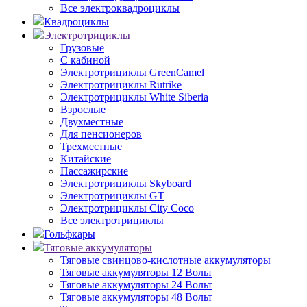
Все электроквадроциклы
Квадроциклы
Электротрициклы
Грузовые
С кабиной
Электротрициклы GreenCamel
Электротрициклы Rutrike
Электротрициклы White Siberia
Взрослые
Двухместные
Для пенсионеров
Трехместные
Китайские
Пассажирские
Электротрициклы Skyboard
Электротрициклы GT
Электротрициклы City Coco
Все электротрициклы
Гольфкары
Тяговые аккумуляторы
Тяговые свинцово-кислотные аккумуляторы
Тяговые аккумуляторы 12 Вольт
Тяговые аккумуляторы 24 Вольт
Тяговые аккумуляторы 48 Вольт