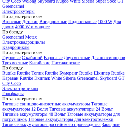
City Coco
Wolong
Skyboard
Kugoo
White Siberia
Super Soco
GT
Greencamel
Электроскутеры
По характеристикам
Взрослые
Детские
Внедорожные
Подростковые
1000 W
Для
двоих
4000 W и мощнее
По бренду
Greencamel
Motax
Электроквадроциклы
Квадроциклы
По характеристикам
Грузовые
С кабиной
Взрослые
Двухместные
Для пенсионеров
Трехместные
Китайские
Пассажирские
По бренду
Rutrike
Rutrike Топик
Rutrike Бумеранг
Rutrike Шкипер
Rutrike
Караван
Rutrike Экипаж
White Siberia
Greencamel
Skyboard
GT
City Coco
Электротрициклы
Гольфкары
По характеристикам
Тяговые свинцово-кислотные аккумуляторы
Тяговые
аккумуляторы 12 Вольт
Тяговые аккумуляторы 24 Вольт
Тяговые аккумуляторы 48 Вольт
Тяговые аккумуляторы для
погрузчиков
Тяговые аккумуляторы для электротележки
Тяговые аккумуляторы российского производства
Зарядные