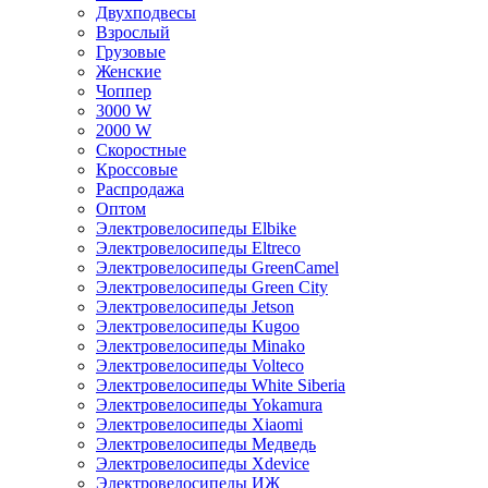
Двухподвесы
Взрослый
Грузовые
Женские
Чоппер
3000 W
2000 W
Скоростные
Кроссовые
Распродажа
Оптом
Электровелосипеды Elbike
Электровелосипеды Eltreco
Электровелосипеды GreenCamel
Электровелосипеды Green City
Электровелосипеды Jetson
Электровелосипеды Kugoo
Электровелосипеды Minako
Электровелосипеды Volteco
Электровелосипеды White Siberia
Электровелосипеды Yokamura
Электровелосипеды Xiaomi
Электровелосипеды Медведь
Электровелосипеды Xdevice
Электровелосипеды ИЖ