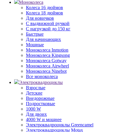
Моноколеса
Колеса 16 дюймов
Колеса 18 дюймов
Для новичков
С выдвижной ручкой
С нагрузкой до 150 кг
Быстрые
Для начинающих
Мощные
Моноколеса Inmotion
Моноколеса Kingsong
Моноколеса Gotway
Моноколеса Airwheel
Моноколеса Ninebot
Все моноколеса
Электроквадроциклы
Взрослые
Детские
Внедорожные
Подростковые
1000 W
Для двоих
4000 W и мощнее
Электроквадроциклы Greencamel
Электроквадроциклы Motax