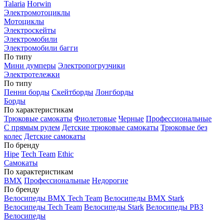
Talaria
Horwin
Электромотоциклы
Мотоциклы
Электроскейты
Электромобили
Электромобили багги
По типу
Мини думперы
Электропогрузчики
Электротележки
По типу
Пенни борды
Скейтборды
Лонгборды
Борды
По характеристикам
Трюковые самокаты
Фиолетовые
Черные
Профессиональные
С прямым рулем
Детские трюковые самокаты
Трюковые без
колес
Детские самокаты
По бренду
Hipe
Tech Team
Ethic
Самокаты
По характеристикам
BMX
Профессиональные
Недорогие
По бренду
Велосипеды BMX Tech Team
Велосипеды BMX Stark
Велосипеды Tech Team
Велосипеды Stark
Велосипеды РВЗ
Велосипеды