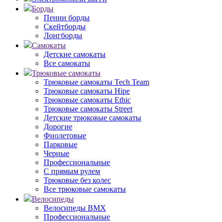
Борды
Пенни борды
Скейтборды
Лонгборды
Самокаты
Детские самокаты
Все самокаты
Трюковые самокаты
Трюковые самокаты Tech Team
Трюковые самокаты Hipe
Трюковые самокаты Ethic
Трюковые самокаты Street
Детские трюковые самокаты
Дорогие
Фиолетовые
Парковые
Черные
Профессиональные
С прямым рулем
Трюковые без колес
Все трюковые самокаты
Велосипеды
Велосипеды BMX
Профессиональные