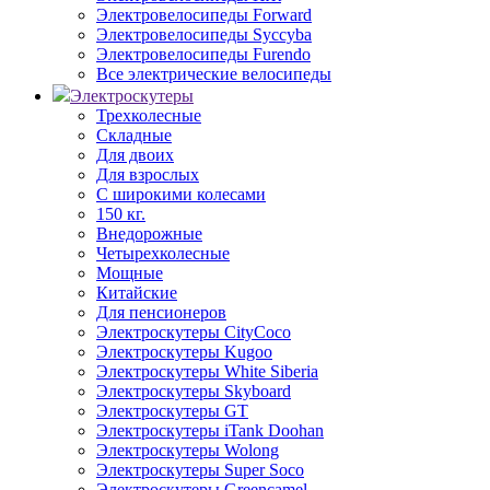
Электровелосипеды Forward
Электровелосипеды Syccyba
Электровелосипеды Furendo
Все электрические велосипеды
Электроскутеры
Трехколесные
Складные
Для двоих
Для взрослых
С широкими колесами
150 кг.
Внедорожные
Четырехколесные
Мощные
Китайские
Для пенсионеров
Электроскутеры CityCoco
Электроскутеры Kugoo
Электроскутеры White Siberia
Электроскутеры Skyboard
Электроскутеры GT
Электроскутеры iTank Doohan
Электроскутеры Wolong
Электроскутеры Super Soco
Электроскутеры Greencamel