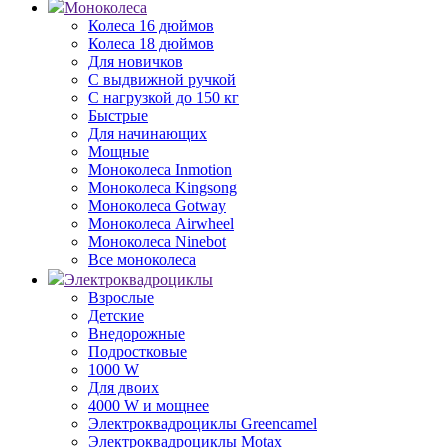
Моноколеса
Колеса 16 дюймов
Колеса 18 дюймов
Для новичков
С выдвижной ручкой
С нагрузкой до 150 кг
Быстрые
Для начинающих
Мощные
Моноколеса Inmotion
Моноколеса Kingsong
Моноколеса Gotway
Моноколеса Airwheel
Моноколеса Ninebot
Все моноколеса
Электроквадроциклы
Взрослые
Детские
Внедорожные
Подростковые
1000 W
Для двоих
4000 W и мощнее
Электроквадроциклы Greencamel
Электроквадроциклы Motax