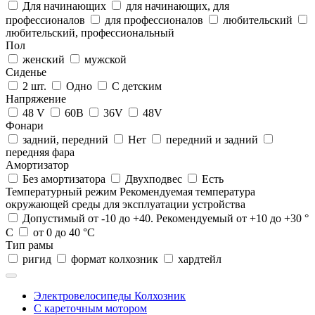
Для начинающих
для начинающих, для
профессионалов
для профессионалов
любительский
любительский, профессиональный
Пол
женский
мужской
Сиденье
2 шт.
Одно
С детским
Напряжение
48 V
60В
36V
48V
Фонари
задний, передний
Нет
передний и задний
передняя фара
Амортизатор
Без амортизатора
Двухподвес
Есть
Температурный режим
Рекомендуемая температура
окружающей среды для эксплуатации устройства
Допустимый от -10 до +40. Рекомендуемый от +10 до +30 °
С
от 0 до 40 °C
Тип рамы
ригид
формат колхозник
хардтейл
Электровелосипеды Колхозник
С кареточным мотором