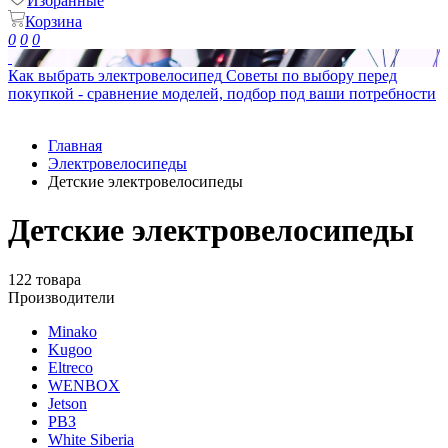
Избранные
Корзина
0
0
0
Как выбрать электровелосипед
Советы по выбору перед
покупкой - сравнение моделей, подбор под ваши потребности
Главная
Электровелосипеды
Детские электровелосипеды
Детские электровелосипеды
122 товара
Производители
Minako
Kugoo
Eltreco
WENBOX
Jetson
РВЗ
White Siberia