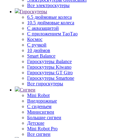
Все электроскутеры
Гироскутеры
6.5 дюймовые колеса
10.5 дюймовые колеса
С аквазащитой
С приложением ТаоТао
Космос
С ручкой
10 дюймов
Smart Balance
Гироскутеры ibalance
Гироскутеры Kiwano
Гироскутеры GT Giro
Гироскутеры Smartone
Все гироскутеры
Сигвеи
Mini Robot
Внедорожные
С сиденьем
Минисигвеи
Большие сигвеи
Детские
Mini Robot Pro
Все сигвеи