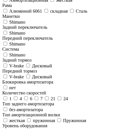
Аммортизационная
Жесткая
Рама
Алюминий 6061
складная
Сталь
Манетки
Shimano
Задний переключатель
Shimano
Передний переключатель
Shimano
Система
Shimano
Задний тормоз
V-brake
Дисковый
Передний тормоз
V-brake
Дисковый
Блокировка амортизатора
нет
Количество скоростей
1
4
6
7
21
24
Тип заднего амортизатора
без амортизатора
Тип амортизационной вилки
жесткая
пружинная
Пружинная
Уровень оборудования