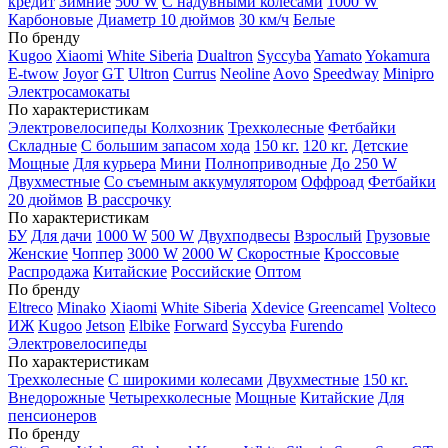
кредит
Зимние
500 W
С надувными колесами
1000 W
Карбоновые
Диаметр 10 дюймов
30 км/ч
Белые
По бренду
Kugoo
Xiaomi
White Siberia
Dualtron
Syccyba
Yamato
Yokamura
E-twow
Joyor
GT
Ultron
Currus
Neoline
Aovo
Speedway
Minipro
Электросамокаты
По характеристикам
Электровелосипеды Колхозник
Трехколесные
Фетбайки
Складные
С большим запасом хода
150 кг.
120 кг.
Детские
Мощные
Для курьера
Мини
Полноприводные
До 250 W
Двухместные
Со съемным аккумулятором
Оффроад
Фетбайки
20 дюймов
В рассрочку
По характеристикам
БУ
Для дачи
1000 W
500 W
Двухподвесы
Взрослый
Грузовые
Женские
Чоппер
3000 W
2000 W
Скоростные
Кроссовые
Распродажа
Китайские
Российские
Оптом
По бренду
Eltreco
Minako
Xiaomi
White Siberia
Xdevice
Greencamel
Volteco
ИЖ
Kugoo
Jetson
Elbike
Forward
Syccyba
Furendo
Электровелосипеды
По характеристикам
Трехколесные
С широкими колесами
Двухместные
150 кг.
Внедорожные
Четырехколесные
Мощные
Китайские
Для
пенсионеров
По бренду