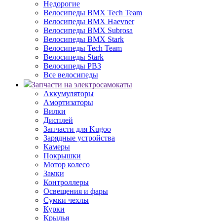
Недорогие
Велосипеды BMX Tech Team
Велосипеды BMX Haevner
Велосипеды BMX Subrosa
Велосипеды BMX Stark
Велосипеды Tech Team
Велосипеды Stark
Велосипеды РВЗ
Все велосипеды
Запчасти на электросамокаты
Аккумуляторы
Амортизаторы
Вилки
Дисплей
Запчасти для Kugoo
Зарядные устройства
Камеры
Покрышки
Мотор колесо
Замки
Контроллеры
Освещения и фары
Сумки чехлы
Курки
Крылья