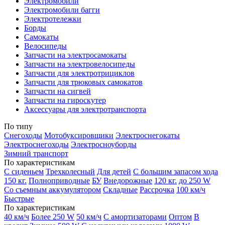
Электромобили
Электромобили багги
Электротележки
Борды
Самокаты
Велосипеды
Запчасти на электросамокаты
Запчасти на электровелосипеды
Запчасти для электротрициклов
Запчасти для трюковых самокатов
Запчасти на сигвей
Запчасти на гироскутер
Аксессуары для электротранспорта
По типу
Снегоходы
Мотобуксировщики
Электроснегокаты
Электроснегоходы
Электросноуборды
Зимний транспорт
По характеристикам
С сиденьем
Трехколесный
Для детей
С большим запасом хода
150 кг.
Полноприводные
БУ
Внедорожные
120 кг.
до 250 W
Со съемным аккумулятором
Складные
Рассрочка
100 км/ч
Быстрые
По характеристикам
40 км/ч
Более 250 W
50 км/ч
С амортизаторами
Оптом
В