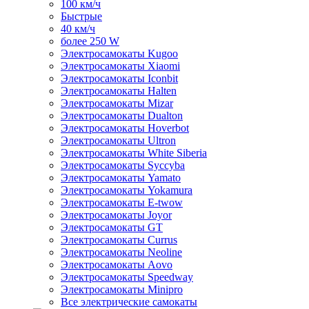
100 км/ч
Быстрые
40 км/ч
более 250 W
Электросамокаты Kugoo
Электросамокаты Xiaomi
Электросамокаты Iconbit
Электросамокаты Halten
Электросамокаты Mizar
Электросамокаты Dualton
Электросамокаты Hoverbot
Электросамокаты Ultron
Электросамокаты White Siberia
Электросамокаты Syccyba
Электросамокаты Yamato
Электросамокаты Yokamura
Электросамокаты E-twow
Электросамокаты Joyor
Электросамокаты GT
Электросамокаты Currus
Электросамокаты Neoline
Электросамокаты Aovo
Электросамокаты Speedway
Электросамокаты Minipro
Все электрические самокаты