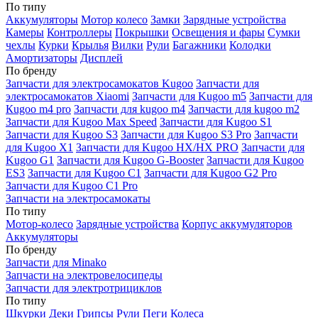
По типу
Аккумуляторы
Мотор колесо
Замки
Зарядные устройства
Камеры
Контроллеры
Покрышки
Освещения и фары
Сумки
чехлы
Курки
Крылья
Вилки
Рули
Багажники
Колодки
Амортизаторы
Дисплей
По бренду
Запчасти для электросамокатов Kugoo
Запчасти для
электросамокатов Xiaomi
Запчасти для Kugoo m5
Запчасти для
Кugoo m4 pro
Запчасти для kugoo m4
Запчасти для kugoo m2
Запчасти для Kugoo Max Speed
Запчасти для Kugoo S1
Запчасти для Kugoo S3
Запчасти для Kugoo S3 Pro
Запчасти
для Kugoo X1
Запчасти для Kugoo HX/HX PRO
Запчасти для
Kugoo G1
Запчасти для Kugoo G-Booster
Запчасти для Kugoo
ES3
Запчасти для Kugoo C1
Запчасти для Kugoo G2 Pro
Запчасти для Kugoo C1 Pro
Запчасти на электросамокаты
По типу
Мотор-колесо
Зарядные устройства
Корпус аккумуляторов
Аккумуляторы
По бренду
Запчасти для Minako
Запчасти на электровелосипеды
Запчасти для электротрициклов
По типу
Шкурки
Деки
Грипсы
Рули
Пеги
Колеса