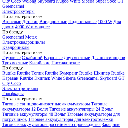
City Coco
Wolong
Skyboard
Kugoo
White Siberia
Super Soco
GT
Greencamel
Электроскутеры
По характеристикам
Взрослые
Детские
Внедорожные
Подростковые
1000 W
Для
двоих
4000 W и мощнее
По бренду
Greencamel
Motax
Электроквадроциклы
Квадроциклы
По характеристикам
Грузовые
С кабиной
Взрослые
Двухместные
Для пенсионеров
Трехместные
Китайские
Пассажирские
По бренду
Rutrike
Rutrike Топик
Rutrike Бумеранг
Rutrike Шкипер
Rutrike
Караван
Rutrike Экипаж
White Siberia
Greencamel
Skyboard
GT
City Coco
Электротрициклы
Гольфкары
По характеристикам
Тяговые свинцово-кислотные аккумуляторы
Тяговые
аккумуляторы 12 Вольт
Тяговые аккумуляторы 24 Вольт
Тяговые аккумуляторы 48 Вольт
Тяговые аккумуляторы для
погрузчиков
Тяговые аккумуляторы для электротележки
Тяговые аккумуляторы российского производства
Зарядные