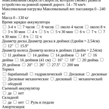
Максимальная скорость
Скорость, которую сможет развить
устройство на ровной прямой дороге.
14
-
70
км/ч
Максимальная нагрузка
Максимальный вес пассажира
0
-
240
кг
Масса
0
-
130
кг
Время зарядки аккумулятора
3-4 ч
7 часов
8 часов
около 4 часов
около 8 ч
3 ч 30 мин
4 ч
5 ч
5 ч 30 мин
6 ч
7 ч
7
ч 30 мин
8 ч
11 ч
Диаметр диска
Диаметр диска в дюймах (1дюйм = 2,54см)
12"
15.9"
Диаметр колеса
Диаметр колеса в дюймах (1дюйм = 2,54см)
11 дюймов
14 дюйма
14 дюймов
14"
16
дюйма
16 дюймов (41 см)
16"
18"
20 дюйма
20 дюймов
20"
26"
27.5"
200 мм
Тормоз
барабанный
гидравлический
Дисковая
дисковые
Дисковые механические
дисковый
механический
ободной
Съемный аккумулятор
да
нет
Складной
да
нет
Руль и педали
Амортизация