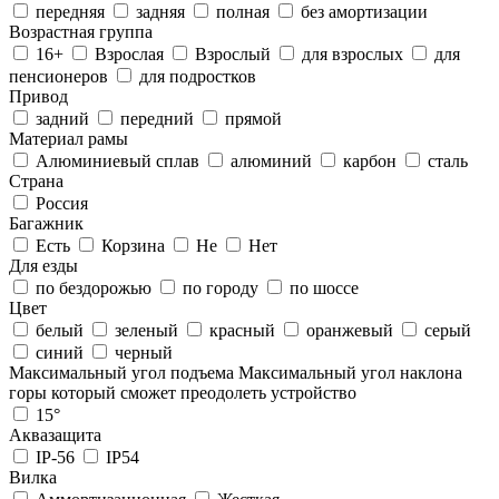
передняя
задняя
полная
без амортизации
Возрастная группа
16+
Взрослая
Взрослый
для взрослых
для
пенсионеров
для подростков
Привод
задний
передний
прямой
Материал рамы
Алюминиевый сплав
алюминий
карбон
сталь
Страна
Россия
Багажник
Есть
Корзина
Не
Нет
Для езды
по бездорожью
по городу
по шоссе
Цвет
белый
зеленый
красный
оранжевый
серый
синий
черный
Максимальный угол подъема
Максимальный угол наклона
горы который сможет преодолеть устройство
15°
Аквазащита
IP-56
IP54
Вилка