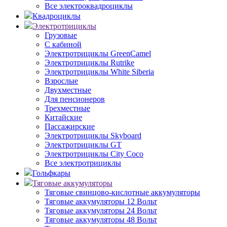
Все электроквадроциклы
Квадроциклы
Электротрициклы
Грузовые
С кабиной
Электротрициклы GreenCamel
Электротрициклы Rutrike
Электротрициклы White Siberia
Взрослые
Двухместные
Для пенсионеров
Трехместные
Китайские
Пассажирские
Электротрициклы Skyboard
Электротрициклы GT
Электротрициклы City Coco
Все электротрициклы
Гольфкары
Тяговые аккумуляторы
Тяговые свинцово-кислотные аккумуляторы
Тяговые аккумуляторы 12 Вольт
Тяговые аккумуляторы 24 Вольт
Тяговые аккумуляторы 48 Вольт