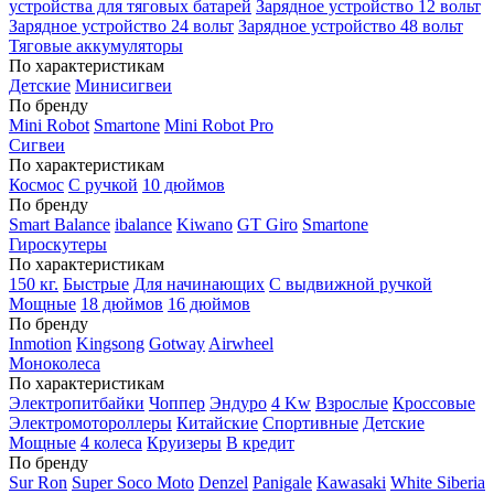
устройства для тяговых батарей
Зарядное устройство 12 вольт
Зарядное устройство 24 вольт
Зарядное устройство 48 вольт
Тяговые аккумуляторы
По характеристикам
Детские
Минисигвеи
По бренду
Mini Robot
Smartone
Mini Robot Pro
Сигвеи
По характеристикам
Космос
С ручкой
10 дюймов
По бренду
Smart Balance
ibalance
Kiwano
GT Giro
Smartone
Гироскутеры
По характеристикам
150 кг.
Быстрые
Для начинающих
С выдвижной ручкой
Мощные
18 дюймов
16 дюймов
По бренду
Inmotion
Kingsong
Gotway
Airwheel
Моноколеса
По характеристикам
Электропитбайки
Чоппер
Эндуро
4 Kw
Взрослые
Кроссовые
Электромотороллеры
Китайские
Спортивные
Детские
Мощные
4 колеса
Круизеры
В кредит
По бренду
Sur Ron
Super Soco Moto
Denzel
Panigale
Kawasaki
White Siberia