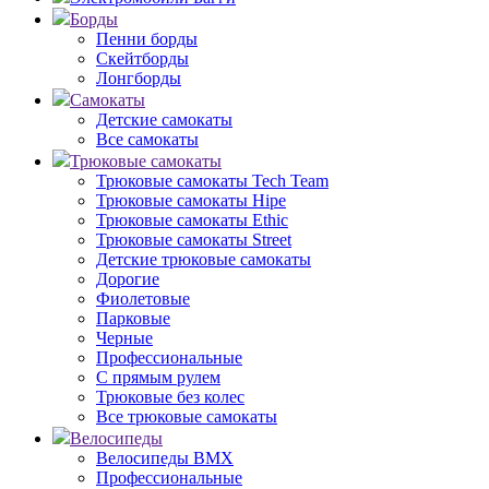
Борды
Пенни борды
Скейтборды
Лонгборды
Самокаты
Детские самокаты
Все самокаты
Трюковые самокаты
Трюковые самокаты Tech Team
Трюковые самокаты Hipe
Трюковые самокаты Ethic
Трюковые самокаты Street
Детские трюковые самокаты
Дорогие
Фиолетовые
Парковые
Черные
Профессиональные
С прямым рулем
Трюковые без колес
Все трюковые самокаты
Велосипеды
Велосипеды BMX
Профессиональные