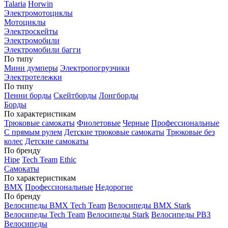
Talaria
Horwin
Электромотоциклы
Мотоциклы
Электроскейты
Электромобили
Электромобили багги
По типу
Мини думперы
Электропогрузчики
Электротележки
По типу
Пенни борды
Скейтборды
Лонгборды
Борды
По характеристикам
Трюковые самокаты
Фиолетовые
Черные
Профессиональные
С прямым рулем
Детские трюковые самокаты
Трюковые без
колес
Детские самокаты
По бренду
Hipe
Tech Team
Ethic
Самокаты
По характеристикам
BMX
Профессиональные
Недорогие
По бренду
Велосипеды BMX Tech Team
Велосипеды BMX Stark
Велосипеды Tech Team
Велосипеды Stark
Велосипеды РВЗ
Велосипеды