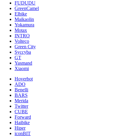
FUDUDU
GreenCamel
Elbike
Maikaolin
Yokamura
Motax
INTRO
Volteco
Green City
Syccyba
GT
Yasmand
Xiaomi
Hoverbot
ADO
Benelli
BARS
Merida
Twitter
CUBE
Forward
Haibike
Hiper
iconBIT