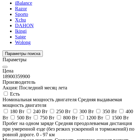
iBalance
Razor
Sporto
Xchu
DAHON
Ikingi
Saige
Wolong
Параметры поиска
Параметры
Цена
18900
359900
Производитель
Акция: Последний месяц лета
Есть
Номинальная мощность двигателя
Средняя выдаваемая
мощность двигателя
180 Вт
240 Вт
250 Вт
300 Вт
350 Вт
400
Вт
500 Вт
750 Вт
800 Вт
1200 Вт
1500 Вт
Пробег на одном заряде
Средняя преодолеваемая дистанция
при умеренной езде (без резких ускорений и торможений) по
ровной дороге.
0
-
97
км